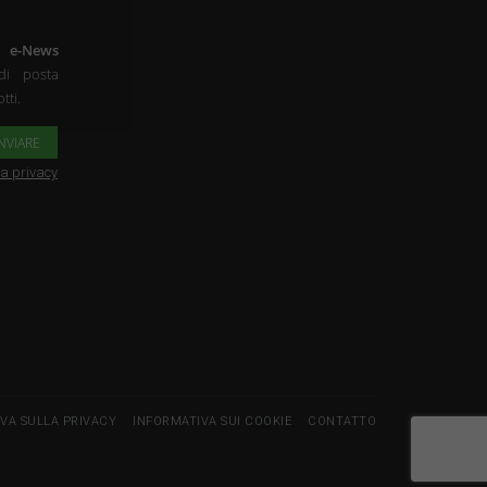
a
e-News
di posta
tti.
la privacy
VA SULLA PRIVACY
INFORMATIVA SUI COOKIE
CONTATTO