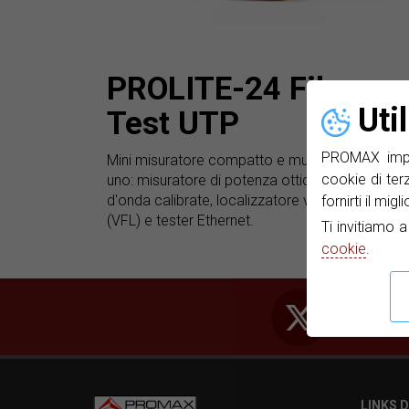
PROLITE-24 Fiber
Uti
Test UTP
PROMAX impie
Mini misuratore compatto e multifunzionale tre 
cookie di ter
uno: misuratore di potenza ottica a 7 lunghezz
d'onda calibrate, localizzatore visivo di guasti
fornirti il mig
(VFL) e tester Ethernet.
Ti invitiamo 
cookie
.
LINKS D