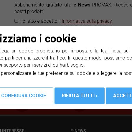
Abbonamento gratuito alla
e-News
PROMAX. Ricevere i
nostri prodotti.
Ho letto e accetto il
Informativa sulla privacy
lizziamo i cookie
ga un cookie proprietario per impostare la tua lingua sul 
in
ze parti per analizzare il traffico. In questo modo, possiamo co
e
lior supporto per i servizi di cui hai bisogno.
a personalizzare le tue preferenze sui cookie e a leggere la nos
I INTERESSE
E-NEWS