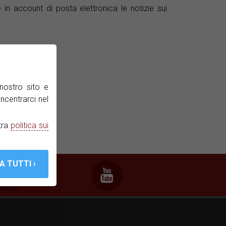
n account di posta elettronica le notizie sui
nostro sito e
ncentrarci nel
tra
politica sui