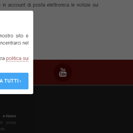
n account di posta elettronica le notizie sui
nostro sito e
ncentrarci nel
tra
politica sui
a
e-News
di posta
tti.