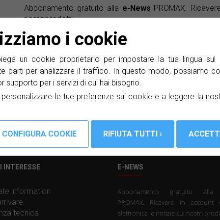
Abbonamento gratuito alla
e-News
PROMAX. Ricevere i
nostri prodotti.
lizziamo i cookie
Ho letto e accetto il
Informativa sulla privacy
ga un cookie proprietario per impostare la tua lingua sul 
ze parti per analizzare il traffico. In questo modo, possiamo co
lior supporto per i servizi di cui hai bisogno.
a personalizzare le tue preferenze sui cookie e a leggere la nos
I INTERESSE
E-NEWS
te information
Abbonamento gratuito all
rrivare
PROMAX. Ricevere in account 
nza tecnica
elettronica le notizie sui nostri prodo