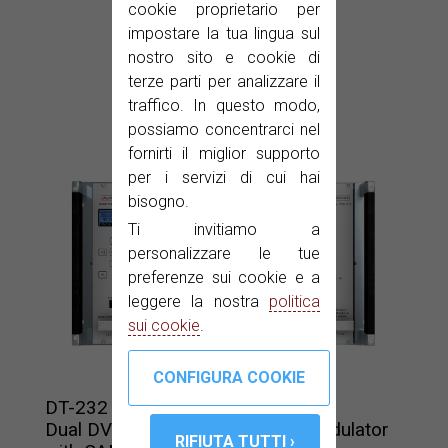
cookie proprietario per
impostare la tua lingua sul
nostro sito e cookie di
terze parti per analizzare il
traffico. In questo modo,
possiamo concentrarci nel
fornirti il miglior supporto
per i servizi di cui hai
bisogno.
Ti invitiamo a
personalizzare le tue
preferenze sui cookie e a
leggere la nostra
politica
sui cookie
.
DT-232
Dual DVB-S/S2 to DVB-T transmodulator