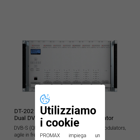
Utilizziamo
DT-202
Dual DVB-S to DVB-T Transmodulator
i cookie
DVB-S (QPSK) to DVB-T (COFDM) transmodulators,
agile in frequency and output level.
PROMAX impiega un