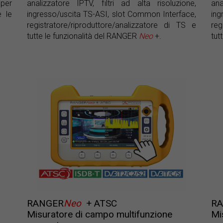
 per
analizzatore IPTV, filtri ad alta risoluzione,
ana
e le
ingresso/uscita TS-ASI, slot Common Interface,
ing
registratore/riproduttore/analizzatore di TS e
reg
tutte le funzionalità del RANGER
Neo
+.
tut
RANGER
Neo
+ ATSC
R
Misuratore di campo multifunzione
Mi