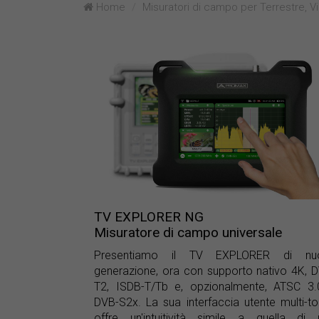
Home
Misuratori di campo per Terrestre, Vi
TV EXPLORER NG
Misuratore di campo universale
Presentiamo il TV EXPLORER di nu
generazione, ora con supporto nativo 4K, 
T2, ISDB-T/Tb e, opzionalmente, ATSC 3.
DVB-S2x. La sua interfaccia utente multi-t
offre un'intuitività simile a quella di