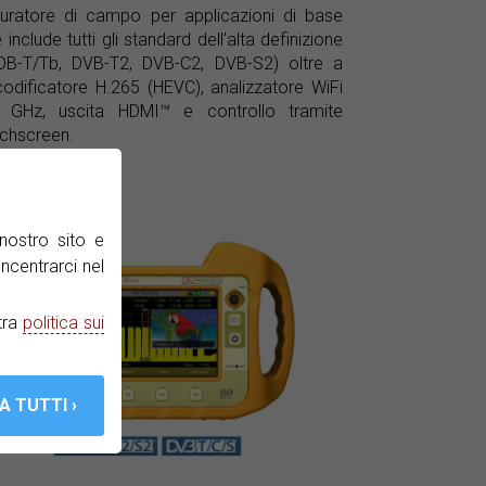
uratore di campo per applicazioni di base
 include tutti gli standard dell'alta definizione
DB-T/Tb, DVB-T2, DVB-C2, DVB-S2) oltre a
odificatore H.265 (HEVC), analizzatore WiFi
4 GHz, uscita HDMI™ e controllo tramite
chscreen.
nostro sito e
ncentrarci nel
tra
politica sui