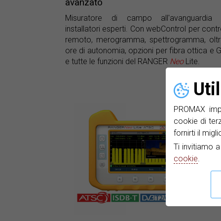
avanzato
Misuratore di campo all'avanguardia 
installatori esperti. Con webControl per contr
remoto, merogramma, spettrogramma, oltr
ore di autonomia, opzioni per fibra ottica e 
e tutte le funzioni del RANGER
Neo
Lite.
Uti
PROMAX impie
cookie di ter
fornirti il mig
Ti invitiamo 
cookie
.