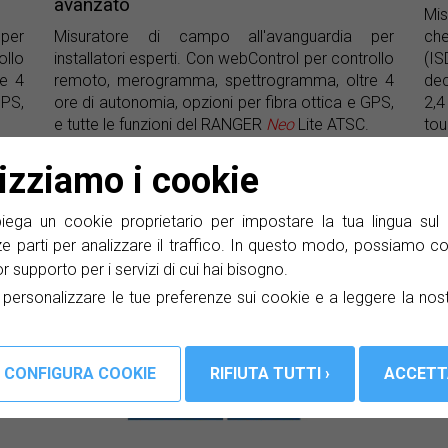
avanzato
Mis
per
Misuratore di campo all'avanguardia per
che
ollo
installatori esperti. Con webControl per controllo
(IS
e 4
remoto, merogramma, spettrogramma, oltre 4
dec
GPS,
ore di autonomia, opzioni per fibra ottica e GPS,
2,
e tutte le funzioni del RANGER
Neo
Lite ATSC.
tou
lizziamo i cookie
ga un cookie proprietario per impostare la tua lingua sul 
ze parti per analizzare il traffico. In questo modo, possiamo co
lior supporto per i servizi di cui hai bisogno.
a personalizzare le tue preferenze sui cookie e a leggere la nos