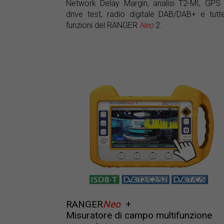
Network Delay Margin, analisi T2-MI, GPS
drive test, radio digitale DAB/DAB+ e tutt
funzioni del RANGER
Neo
2.
RANGER
Neo
+
Misuratore di campo multifunzione