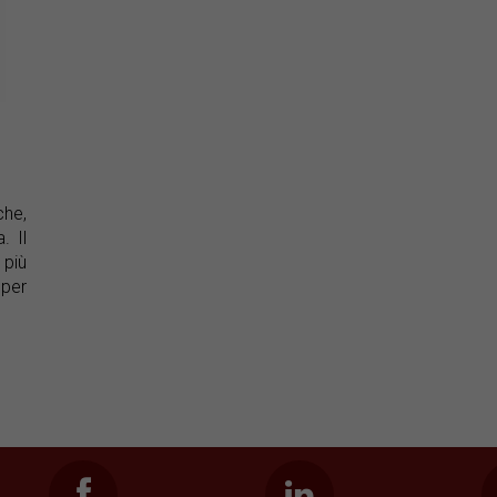
che,
. Il
più
per