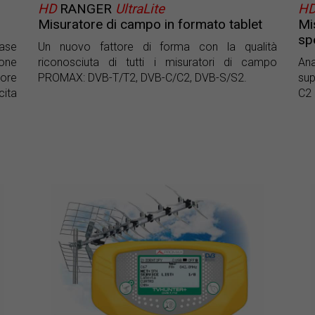
HD
RANGER
UltraLite
H
Misuratore di campo in formato tablet
Mi
spe
base
Un nuovo fattore di forma con la qualità
ione
riconosciuta di tutti i misuratori di campo
Ana
tore
PROMAX: DVB-T/T2, DVB-C/C2, DVB-S/S2.
sup
cita
C2 