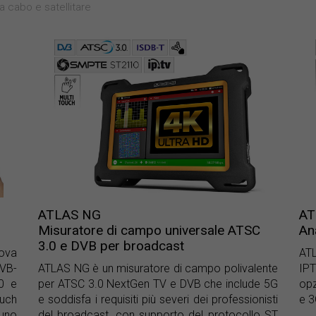
a cabo e satellitare
ATLAS NG
AT
Misuratore di campo universale ATSC
An
3.0 e DVB per broadcast
ova
ATL
DVB-
ATLAS NG è un misuratore di campo polivalente
IP
0 e
per ATSC 3.0 NextGen TV e DVB che include 5G
opz
ouch
e soddisfa i requisiti più severi dei professionisti
e 3
 uno
del broadcast, con supporto del protocollo ST