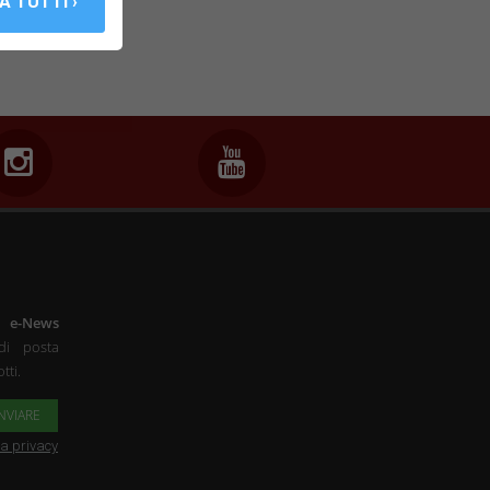
a
e-News
di posta
tti.
la privacy