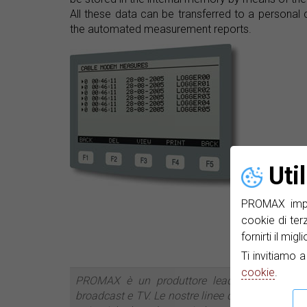
All these data can be transferred to a personal
the automated measurement reports.
Uti
PROMAX impie
cookie di ter
fornirti il mig
Ti invitiamo 
cookie
.
PROMAX è un produttore leader di sistemi di
broadcast e TV. Le nostre linee di prodotto incl