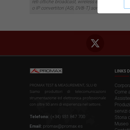
reti ottiche broadcast, wireless e fibra, gli anal
o IP convertitori (ASI, DVB-T) sono tra i più recen
LINKS D
PROMAX TEST & MEASUREMENT, SLU ©
Corpora
Siamo produttori di telecomunicazioni
Come a
strumentazione ed elettronica professionale
Assiste
con oltre 50 anni di esperienza nel settore.
Produzi
servizi
Telefono:
(+34) 931 847 700
Storia
Museo 
Email:
promax@promax.es