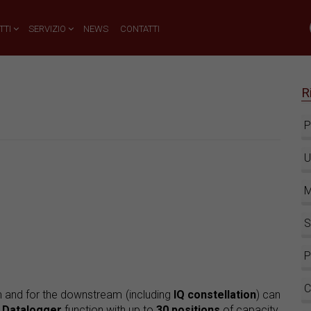
TTI
SERVIZIO
NEWS
CONTATTI
R
P
U
M
S
P
C
 and for the downstream (including
IQ constellation
) can
e
Datalogger
function with up to
30 positions
of capacity.