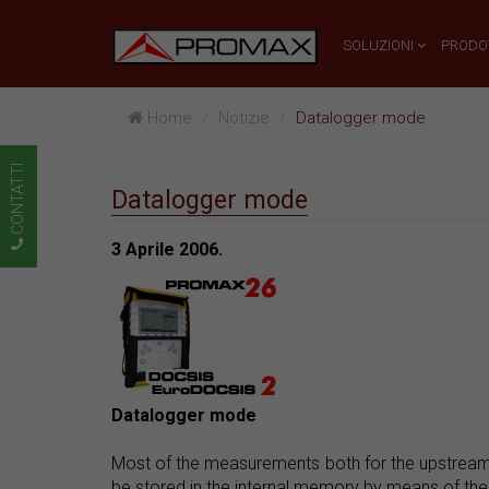
SOLUZIONI
PRODO
Home
Notizie
Datalogger mode
CONTATTI
Datalogger mode
3 Aprile 2006.
Datalogger mode
Most of the measurements both for the upstream
be stored in the internal memory by means of th