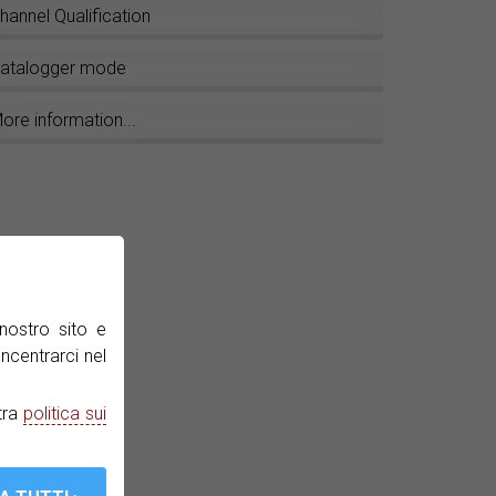
hannel Qualification
atalogger mode
ore information...
nostro sito e
ncentrarci nel
tra
politica sui