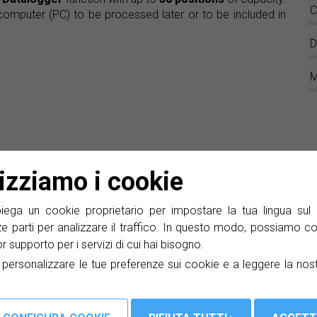
C
 computer (PC) to be processed later or to be included in
D
M
lizziamo i cookie
Quota :
ga un cookie proprietario per impostare la tua lingua sul 
ze parti per analizzare il traffico. In questo modo, possiamo co
lior supporto per i servizi di cui hai bisogno.
a personalizzare le tue preferenze sui cookie e a leggere la nos
 test e misura, impianti di distribuzione di segnale
udono strumenti di misura per TV via cavo, TV satellitare,