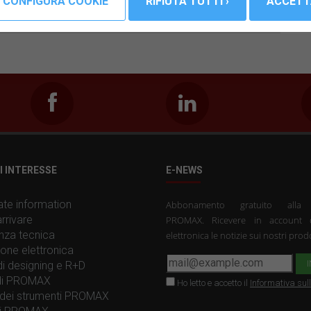
izzatori di FTTH e GPON. Modulatori DVB-T, stelle filanti IP
ti sviluppi della società.
I INTERESSE
E-NEWS
te information
Abbonamento gratuito all
rrivare
PROMAX. Ricevere in account 
nza tecnica
elettronica le notizie sui nostri prodo
one elettronica
 di designing e R+D
 di PROMAX
Ho letto e accetto il
Informativa sul
dei strumenti PROMAX