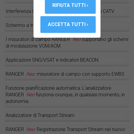
Interferenza LTE nei sistemi SMATV e nelle reti CATV
Schermo a tripla divisione
I misuratori di campo RANGER
Neo
supportano gli schemi
di modulazione VCM/ACM.
Applicazioni SNG/VSAT e indicatori BEACON
RANGER
Neo
: misuratore di campo con supporto EWBS
Funzione pianificazione automatica: L'analizzatore
RANGER
Neo
funziona ovunque, in qualsiasi momento, in
autonomia.
Analizzatore di Transport Stream
RANGER
Neo
: Registrazione Transport Stream nel nuovo