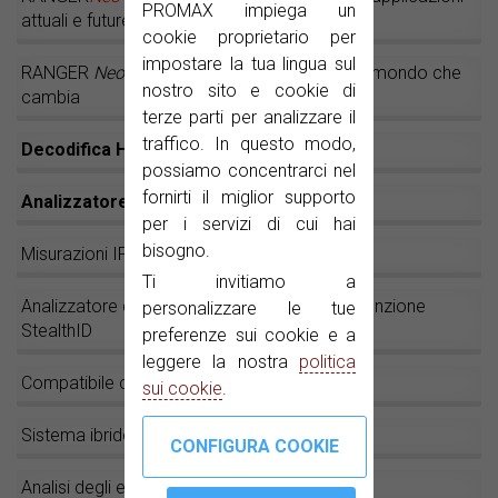
PROMAX impiega un
attuali e future
cookie proprietario per
impostare la tua lingua sul
RANGER
Neo
: Il tuo strumento di analisi per il mondo che
nostro sito e cookie di
cambia
terze parti per analizzare il
traffico. In questo modo,
Decodifica HEVC H.265
possiamo concentrarci nel
fornirti il miglior supporto
Analizzatore WiFi 2,4 GHz
per i servizi di cui hai
bisogno.
Misurazioni IPTV sul RANGER
Neo
Ti invitiamo a
Analizzatore di spettri rapido e preciso con funzione
personalizzare le tue
StealthID
preferenze sui cookie e a
leggere la nostra
politica
Compatibile con LNB a banda larga (wbLNB)
sui cookie
.
Sistema ibrido: Pannello tattile + Tasti fisici
Analisi degli echi dinamici