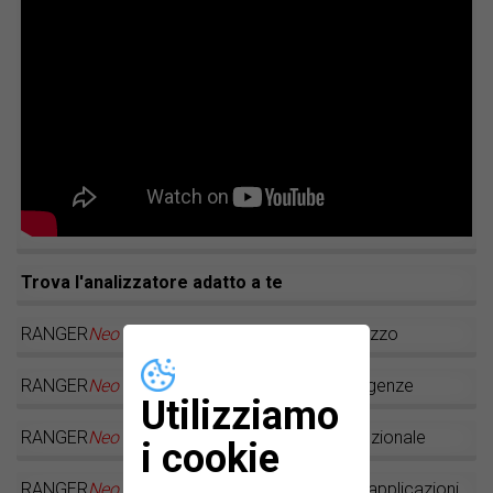
Trova l'analizzatore adatto a te
RANGER
Neo
Lite: Ottimo rapporto qualità-prezzo
RANGER
Neo
+: Ampliabile secondo le tue esigenze
Utilizziamo
RANGER
Neo
2: Un misuratore di campo eccezionale
i cookie
RANGER
Neo
3: Il misuratore di campo per le applicazioni