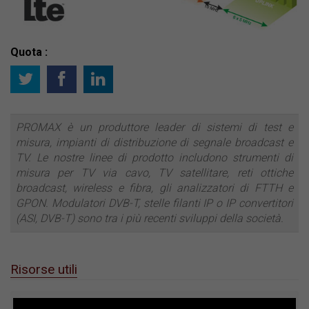
Quota :
PROMAX è un produttore leader di sistemi di test e
misura, impianti di distribuzione di segnale broadcast e
TV. Le nostre linee di prodotto includono strumenti di
misura per TV via cavo, TV satellitare, reti ottiche
broadcast, wireless e fibra, gli analizzatori di FTTH e
GPON. Modulatori DVB-T, stelle filanti IP o IP convertitori
(ASI, DVB-T) sono tra i più recenti sviluppi della società.
Risorse utili