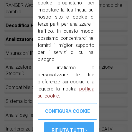
cookie proprietario per
RANGER
Neo
: Il tuo strumento di analisi per il mondo che
impostare la tua lingua sul
cambia
nostro sito e cookie di
terze parti per analizzare il
Decodifica HEVC H.265
traffico. In questo modo,
possiamo concentrarci nel
Analizzatore WiFi 2,4 GHz
fornirti il miglior supporto
per i servizi di cui hai
Misurazioni IPTV sul RANGER
Neo
bisogno.
Analizzatore di spettri rapido e preciso con funzione
Ti invitiamo a
StealthID
personalizzare le tue
preferenze sui cookie e a
Compatibile con LNB a banda larga (wbLNB)
leggere la nostra
politica
sui cookie
.
Sistema ibrido: Pannello tattile + Tasti fisici
Analisi degli echi dinamici
Interferenza LTE nei sistemi SMATV e nelle reti CATV