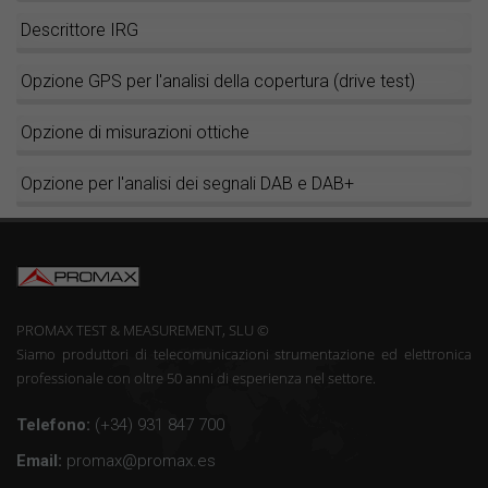
Descrittore IRG
Opzione GPS per l'analisi della copertura (drive test)
Opzione di misurazioni ottiche
Opzione per l'analisi dei segnali DAB e DAB+
PROMAX TEST & MEASUREMENT, SLU ©
Siamo produttori di telecomunicazioni strumentazione ed elettronica
professionale con oltre 50 anni di esperienza nel settore.
Telefono:
(+34) 931 847 700
Email:
promax@promax.es