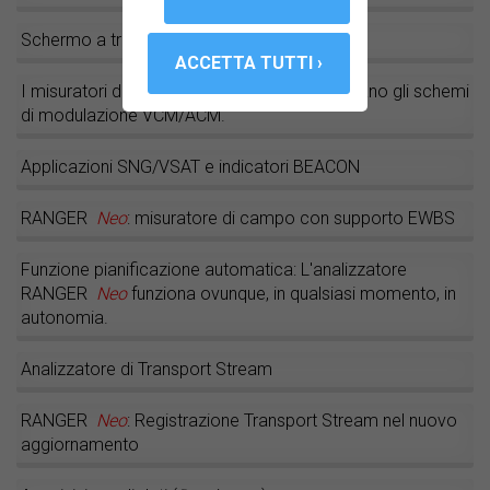
Schermo a tripla divisione
I misuratori di campo RANGER
Neo
supportano gli schemi
di modulazione VCM/ACM.
Applicazioni SNG/VSAT e indicatori BEACON
RANGER
Neo
: misuratore di campo con supporto EWBS
Funzione pianificazione automatica: L'analizzatore
RANGER
Neo
funziona ovunque, in qualsiasi momento, in
autonomia.
Analizzatore di Transport Stream
RANGER
Neo
: Registrazione Transport Stream nel nuovo
aggiornamento