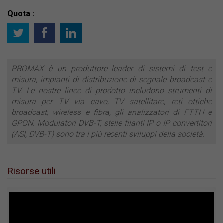
Quota :
PROMAX è un produttore leader di sistemi di test e
misura, impianti di distribuzione di segnale broadcast e
TV. Le nostre linee di prodotto includono strumenti di
misura per TV via cavo, TV satellitare, reti ottiche
broadcast, wireless e fibra, gli analizzatori di FTTH e
GPON. Modulatori DVB-T, stelle filanti IP o IP convertitori
(ASI, DVB-T) sono tra i più recenti sviluppi della società.
Risorse utili