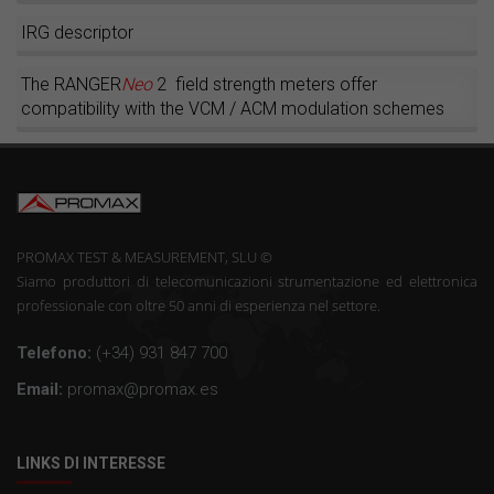
IRG descriptor
The RANGER
Neo
2 field strength meters offer
compatibility with the VCM / ACM modulation schemes
PROMAX TEST & MEASUREMENT, SLU ©
Siamo produttori di telecomunicazioni strumentazione ed elettronica
professionale con oltre 50 anni di esperienza nel settore.
Telefono:
(+34) 931 847 700
Email:
promax@promax.es
LINKS DI INTERESSE