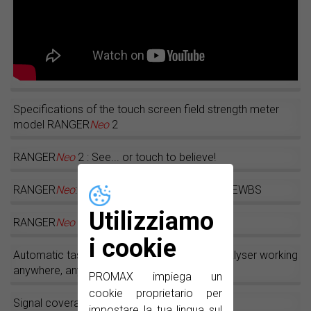
Specifications of the touch screen field strength meter
model RANGER
Neo
2
RANGER
Neo
2 : See... or touch to believe!
RANGER
Neo
: field strength meter supporting EWBS
Utilizziamo
RANGER
Neo
2
i cookie
Automatic task planner: The RANGER
Neo
analyser working
anywhere, anytime by its own
PROMAX impiega un
cookie proprietario per
Signal coverage GPS option
impostare la tua lingua sul