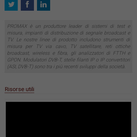
PROMAX è un produttore leader di sistemi di test e
misura, impianti di distribuzione di segnale broadcast e
TV. Le nostre linee di prodotto includono strumenti di
misura per TV via cavo, TV satellitare, reti ottiche
broadcast, wireless e fibra, gli analizzatori di FTTH e
GPON. Modulatori DVB-T, stelle filanti IP o IP convertitori
(ASI, DVB-T) sono tra i più recenti sviluppi della società.
Risorse utili