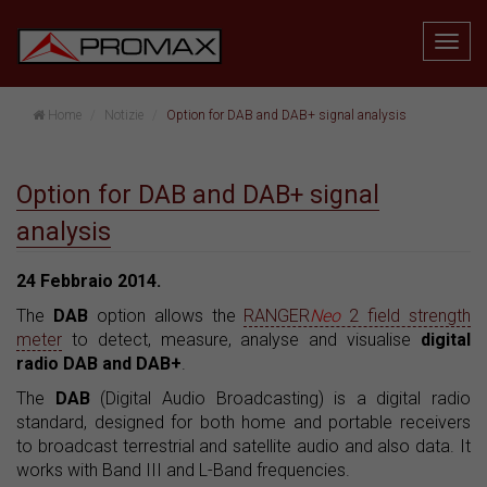
Home
Notizie
Option for DAB and DAB+ signal analysis
Option for DAB and DAB+ signal
analysis
24 Febbraio 2014.
The
DAB
option allows the
RANGER
Neo
2 field strength
meter
to detect, measure, analyse and visualise
digital
radio DAB and DAB+
.
The
DAB
(Digital Audio Broadcasting) is a digital radio
standard, designed for both home and portable receivers
to broadcast terrestrial and satellite audio and also data. It
works with Band III and L-Band frequencies.