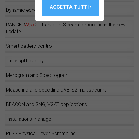
Dynamic echoes analysis
RANGER
Neo
2 : Transport Stream Recording in the new
update
Smart battery control
Triple split display
Merogram and Spectrogram
Measuring and decoding DVB-S2 multistreams
BEACON and SNG, VSAT applications
Installations manager
PLS - Physical Layer Scrambling