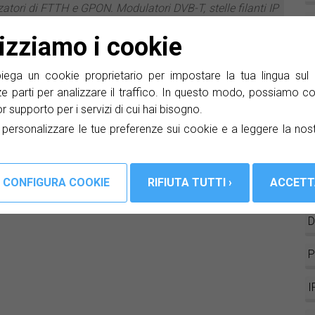
izzatori di FTTH e GPON. Modulatori DVB-T, stelle filanti IP
S
ti sviluppi della società.
lizziamo i cookie
C
ga un cookie proprietario per impostare la tua lingua sul 
M
ze parti per analizzare il traffico. In questo modo, possiamo co
lior supporto per i servizi di cui hai bisogno.
S
a personalizzare le tue preferenze sui cookie e a leggere la nos
I
D
D
P
I