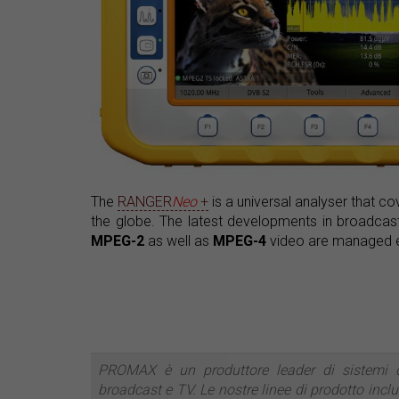
The
RANGER
Neo
+
is a universal analyser that 
the globe. The latest developments in broadca
MPEG-2
as well as
MPEG-4
video are managed ef
PROMAX è un produttore leader di sistemi di
broadcast e TV. Le nostre linee di prodotto incl