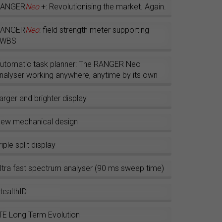
RANGER
Neo
+: Revolutionising the market. Again.
RANGER
Neo
: field strength meter supporting
EWBS
utomatic task planner: The RANGER Neo
nalyser working anywhere, anytime by its own
arger and brighter display
ew mechanical design
riple split display
ltra fast spectrum analyser (90 ms sweep time)
tealthID
TE Long Term Evolution