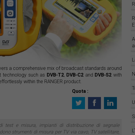
A
a
L
covers a comprehensive mix of broadcast standards around
N
st technology such as
DVB-T2
,
DVB-C2
and
DVB-S2
with
fortlessly within the RANGER product.
T
Quota :
U
S
 test e misura, impianti di distribuzione di segnale
L
udono strumenti di misura per TV via cavo, TV satellitare,