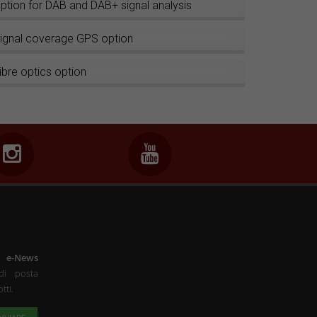
ption for DAB and DAB+ signal analysis
ignal coverage GPS option
ibre optics option
a
e-News
di posta
tti.