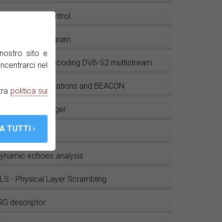
mart Battery control
onstellation diagram
nostro sito e
easuring and decoding DVB-S2 multistream
ncentrarci nel
NG, VSAT applications and BEACON
tra
politica sui
nstallation manager
atalogger
ynamic echoes analysis
LS - Physical Layer Scrambling
RG descriptor