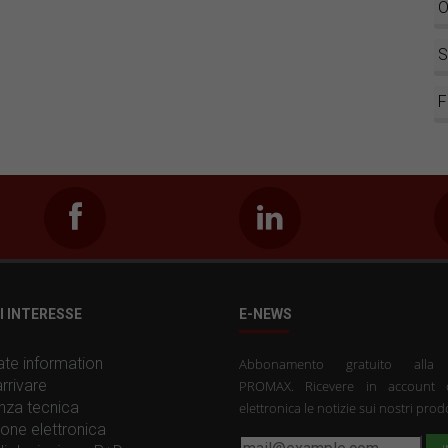
O
S
F
I INTERESSE
E-NEWS
te information
Abbonamento gratuito all
rrivare
PROMAX. Ricevere in account 
nza tecnica
elettronica le notizie sui nostri prodo
one elettronica