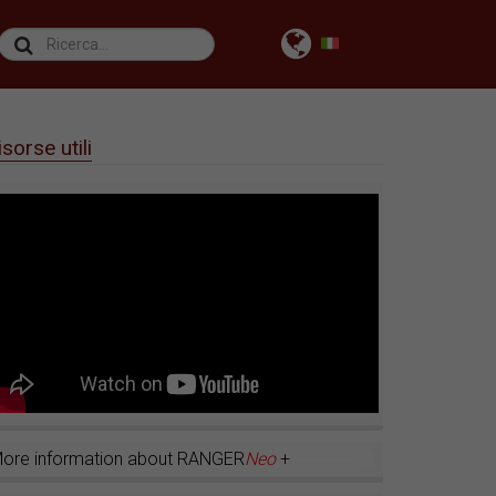
isorse utili
ore information about RANGER
Neo
+