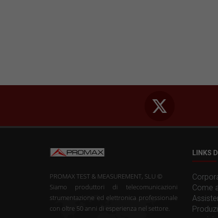
LINKS D
PROMAX TEST & MEASUREMENT, SLU ©
Corpora
Siamo produttori di telecomunicazioni
Come a
strumentazione ed elettronica professionale
Assiste
con oltre 50 anni di esperienza nel settore.
Produzi