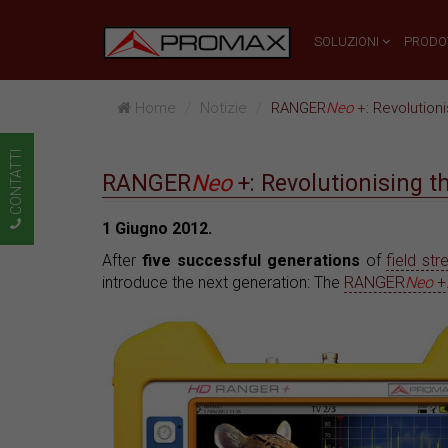
SOLUZIONI
PRODO
Home
Notizie
RANGER
Neo
+: Revolutioni
CONTATTI
RANGER
Neo
+: Revolutionising t
1 Giugno 2012.
After
five successful generations
of
field st
introduce the next generation: The
RANGER
Neo
+