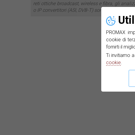
reti ottiche broadcast, wireless e fibra, gli anal
o IP convertitori (ASI, DVB-T) sono tra i più recen
Uti
PROMAX impie
cookie di ter
fornirti il mig
Ti invitiamo 
cookie
.