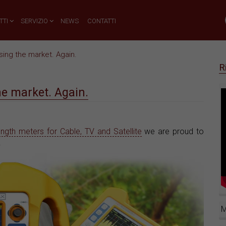
TTI
SERVIZIO
NEWS
CONTATTI
sing the market. Again.
R
he market. Again.
rength meters for Cable, TV and Satellite
we are proud to
.
M