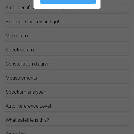
Auto identification: The magic key!
Explorer: One key and go!
Merogram
Spectrogram
Constellation diagram
Measurements
Spectrum analyser
Auto Reference Level
What satellite is this?