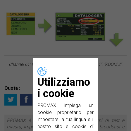
Channel 61: Measurements at test point “ROOM 1”, “ROOM 2”,
“ROOM 3”...
Utilizziamo
Quota :
i cookie
PROMAX impiega un
cookie proprietario per
impostare la tua lingua sul
PROMAX è un produttore leader di sistemi di test e
nostro sito e cookie di
misura, impianti di distribuzione di segnale broadcast e