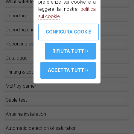
What satellite is this?
preferenze sui cookie e a
leggere la nostra
politica
Decoding
sui cookie
.
Decoding encrypted channels
Recording video streams
Datalogger
Printing & updating
MER by carrier
Cable test
Antenna installation
Automatic detection of saturation