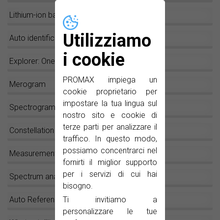
Lithium-ion batteries
Utilizziamo
Auto identification: The magic key!
i cookie
Explorer: One key and go!
PROMAX impiega un
Merogram
cookie proprietario per
impostare la tua lingua sul
Spectrogram
nostro sito e cookie di
terze parti per analizzare il
Constellation diagram
traffico. In questo modo,
possiamo concentrarci nel
Measurements
fornirti il miglior supporto
per i servizi di cui hai
Spectrum analyser
bisogno.
Ti invitiamo a
Auto Reference Level
personalizzare le tue