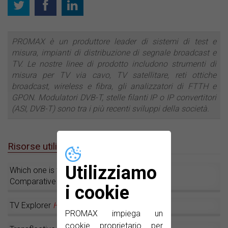
PROMAX è un produttore leader di sistemi di test e
misura, impianti di distribuzione di segnale broadcast e
TV. Le nostre linee di prodotto includono strumenti di
misura per TV via cavo, TV satellitare, reti ottiche
broadcast, wireless e fibra, gli analizzatori di FTTH e
GPON. Modulatori DVB-T, stelle filanti IP o IP convertitori
(ASI, DVB-T) sono tra i più recenti sviluppi della società.
Risorse utili
Utilizziamo
Which one is for me?
Comparative table
i cookie
TV Explorer
HD+
PROMAX impiega un
cookie proprietario per