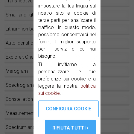
Transflective LCD
impostare la tua lingua sul
nostro sito e cookie di
Small and light
terze parti per analizzare il
traffico. In questo modo,
Lithium-ion batteries
possiamo concentrarci nel
fornirti il miglior supporto
Auto identification: The magic key!
per i servizi di cui hai
bisogno.
Explorer: One key and go!
Ti invitiamo a
Merogram
personalizzare le tue
preferenze sui cookie e a
Spectrogram
leggere la nostra
politica
sui cookie
.
Constellation diagram
Measurements
Spectrum analyser