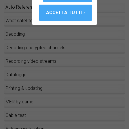
Auto Reference Level
What satellite is this?
Decoding
Decoding encrypted channels
Recording video streams
Datalogger
Printing & updating
MER by carrier
Cable test
Antenna installation