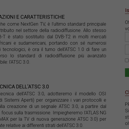
I
VAZIONI E CARATTERISTICHE
Of
he come NextGen TV, è l'ultimo standard principale
vo
ribuito nel settore della radiodiffusione. Allo stesso
-T è stato sostituito dal DVB-T2 in molti mercati
 africani e sudamericani, portando con sé numerosi
 tecnologici, è ora il turno dell'ATSC 1.0 di fare un
erso lo standard di radiodiffusione più avanzato
ile: l'ATSC 3.0.
CNICA DELL'ATSC 3.0
C
 tecnica dell'ATSC 3.0, adotteremo il modello OSI
i Sistemi Aperti) per organizzare i vari protocolli e
P
alla creazione di un segnale ATSC 3.0, a partire dal
S
 un focus sulla trasmissione. Impiegheremo l'ATLAS NG
s
OMAX per la TV di nuova generazione ATSC 3.0) per
ol
te relative ai differenti strati dell'ATSC 3.0.