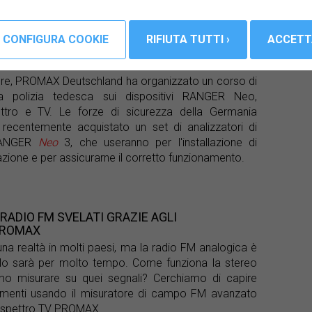
LICE TRUST PROMAX TV AND SPECTRUM
re, PROMAX Deutschland ha organizzato un corso di
a polizia tedesca sui dispositivi RANGER Neo,
pettro e TV. Le forze di sicurezza della Germania
recentemente acquistato un set di analizzatori di
 RANGER
Neo
3, che useranno per l'installazione di
zione e per assicurarne il corretto funzionamento.
 RADIO FM SVELATI GRAZIE AGLI
PROMAX
 una realtà in molti paesi, ma la radio FM analogica è
e lo sarà per molto tempo. Come funziona la stereo
 misurare su quei segnali? Cerchiamo di capire
omenti usando il misuratore di campo FM avanzato
di spettro TV PROMAX.