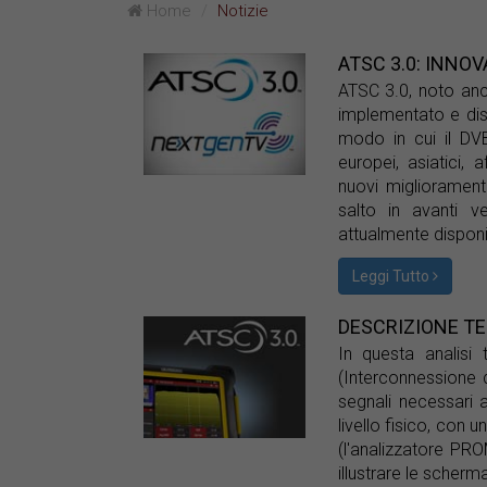
Home
Notizie
ATSC 3.0: INNO
ATSC 3.0, noto anc
implementato e dist
modo in cui il DVB
europei, asiatici,
nuovi miglioramenti
salto in avanti v
attualmente disponib
Leggi Tutto
DESCRIZIONE TE
In questa analisi
(Interconnessione d
segnali necessari 
livello fisico, con
(l'analizzatore PR
illustrare le scherma