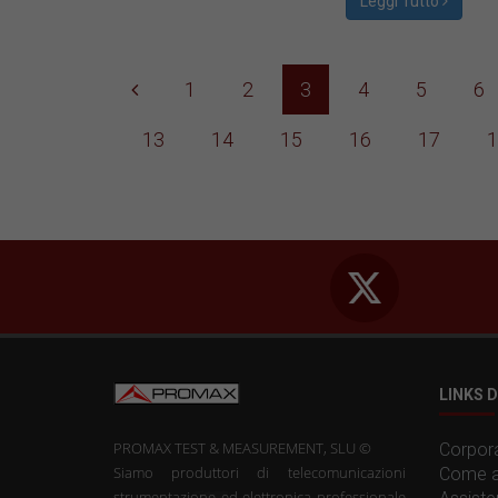
Leggi Tutto
1
2
3
4
5
6
13
14
15
16
17
1
LINKS D
PROMAX TEST & MEASUREMENT, SLU ©
Corpora
Siamo produttori di telecomunicazioni
Come a
strumentazione ed elettronica professionale