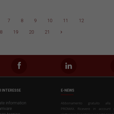
7
8
9
10
11
12
8
19
20
21
I INTERESSE
E-NEWS
te information
Abbonamento gratuito all
rrivare
PROMAX. Ricevere in account 