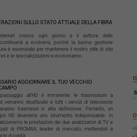
RAZIONI SULLO STATO ATTUALE DELLA FIBRA
Internet cresce ogni giorno e il settore delle
 continuerà a evolversi, poiché la buona gestione
tura è essenziale per mantenere il nostro stile di vita
oni e le specializzazioni si evolveranno.
I
SARIO AGGIORNARE IL TUO VECCHIO
 CAMPO
S
l passaggio all'HD è imminente: le trasmissioni a
 verranno disattivate e tutti i servizi di televisione
 saranno trasmessi in alta definizione. Pertanto, un
O
po HD diventerà uno strumento indispensabile. In
alizzeremo le prestazioni dei due analizzatori di TV e
• 
zzati di PROMAX, leader di mercato, mettendoli a
oni di parità.
• 