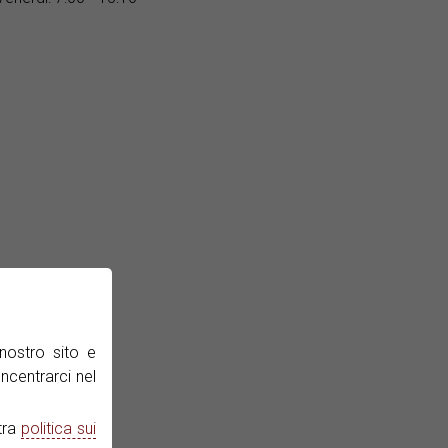
nostro sito e
ncentrarci nel
tra
politica sui