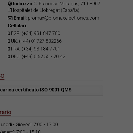
Indirizzo
C. Francesc Moragas, 71 08907
L'Hospitalet de Llobregat (España)
Email:
promax@promaxelectronics.com
Cellulari:
ESP: (+34) 931 847 700
UK: (+44) 01727 832266
FRA: (+34) 93 184 7701
DEU: (+49) 0 62 55 - 20 42
SO
carica certificato ISO 9001 QMS
rario
Lunedi - Giovedì: 7:00 - 17:00
Venerdì: 7:00 - 15:10