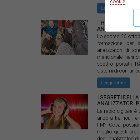
cookie
.
Leggi Tutto
THE GERMAN PO
ANALYZERS
Lo scorso 26 ottob
formazione per l
analizzatori di s
meridionale hanno 
spettro portatili
sistemi di comunica
Leggi Tutto
I SEGRETI DELLA
ANALIZZATORI 
La radio digitale è
ancora tra noi... 
FM? Cosa possiamo
meglio questi arg
degli analizzatori 