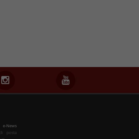
a
e-News
di posta