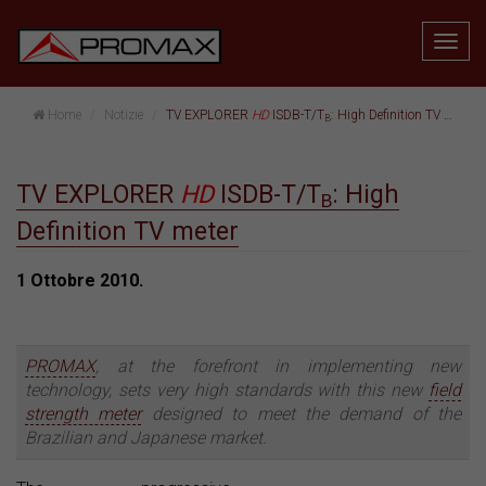
Home
Notizie
TV EXPLORER
HD
ISDB-T/T
: High Definition TV meter
B
TV EXPLORER
HD
ISDB-T/T
: High
B
Definition TV meter
1 Ottobre 2010.
PROMAX
, at the forefront in implementing new
technology, sets very high standards with this new
field
strength meter
designed to meet the demand of the
Brazilian and Japanese market.