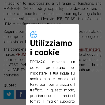
In addition to incorporating a full range of functions, and
MPEG-4/H.264 decoding capability, the device offers a
number of unique features such as recording live signals for
later analysis, sharing files via USB, TS-ASI input / output,
HDMI™ interface and real time clock.
Según la opinión de los profesionales brasileños se trata de
un equipo esencial para asegurar el éxito del despliegue de
Utilizziamo
la televisión digital en el país.
The complete range of
TV EXPLORER field strength meters
,
i cookie
makes
PROMAX
the only manufacturer capable of covering
the most common digital TV standards in the world, such
PROMAX impiega un
as ATSC, DVB-T/-H, DVB-T2, DMB-T, ISDB-T and its brand
cookie proprietario per
new ISDB-TB version, adopted by the most South American
impostare la tua lingua sul
countries.
nostro sito e cookie di
terze parti per analizzare il
Quota :
traffico. In questo modo,
possiamo concentrarci nel
fornirti il miglior supporto