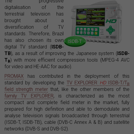
The progressive
digitalisation of the
terrestrial television has
brought about a
diversification of TV
standards. Therefore, Brazil
has also chosen its own
digital TV standard (
ISDB-
TB
), as a result of improving the Japanese system (
ISDB-
T
) with more efficient compression tools (MPEG-4 AVC
B
for video and HE-AAC for audio).
PROMAX
has contributed in the deployment of this
standard by developing the
TV EXPLORER
HD
ISDB-T/T
B
field strength meter
that, like the other members of the
family TV EXPLORER
, is characterized as the most
compact and complete field meter in the market, fully
prepared for high definition and able to demodulate and
analyse television signals broadcasted through terrestrial
(ISDB-T, ISDB-TB), cable (DVB-C Annex A & B) and satellite
networks (DVB-S and DVB-S2).