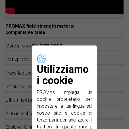
PROMAX field strength meters:
comparative table
More info on
TV EXPLORER
TV Explorer
II
/
II+
Utilizziamo
Transflective LCD
i cookie
Small and light
PROMAX impiega un
cookie proprietario per
Lithium-ion batteries
impostare la tua lingua sul
nostro sito e cookie di
Auto identification: The magic key!
terze parti per analizzare il
traffico. In questo modo,
Explorer: One key and go!