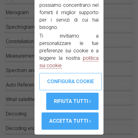
possiamo concentrarci nel
fornirti il miglior supporto
Merogram
per i servizi di cui hai
Spectrogram
bisogno.
Ti invitiamo a
Constellation diagram
personalizzare le tue
preferenze sui cookie e a
Measurements
leggere la nostra
politica
sui cookie
.
Spectrum analyser
Auto Reference Level
What satellite is this?
Decoding
Decoding encrypted channels