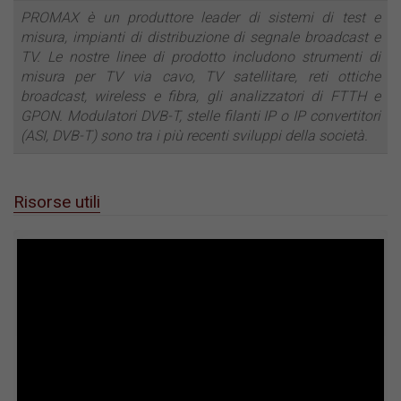
PROMAX è un produttore leader di sistemi di test e
misura, impianti di distribuzione di segnale broadcast e
TV. Le nostre linee di prodotto includono strumenti di
misura per TV via cavo, TV satellitare, reti ottiche
broadcast, wireless e fibra, gli analizzatori di FTTH e
GPON. Modulatori DVB-T, stelle filanti IP o IP convertitori
(ASI, DVB-T) sono tra i più recenti sviluppi della società.
Risorse utili