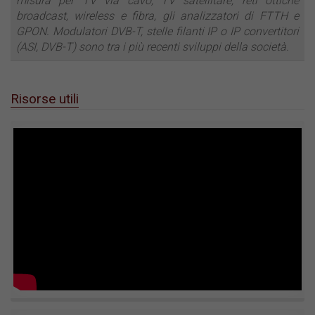
misura per TV via cavo, TV satellitare, reti ottiche
broadcast, wireless e fibra, gli analizzatori di FTTH e
GPON. Modulatori DVB-T, stelle filanti IP o IP convertitori
(ASI, DVB-T) sono tra i più recenti sviluppi della società.
Risorse utili