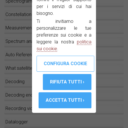
Spectrogram
per i servizi di cui hai
bisogno.
Constellation diagram
Ti invitiamo a
Measurements
personalizzare le tue
preferenze sui cookie e a
Spectrum analyser
leggere la nostra
politica
sui cookie
.
Auto Reference Level
What satellite is this?
Decoding
Decoding encrypted channels
Recording video streams
Datalogger