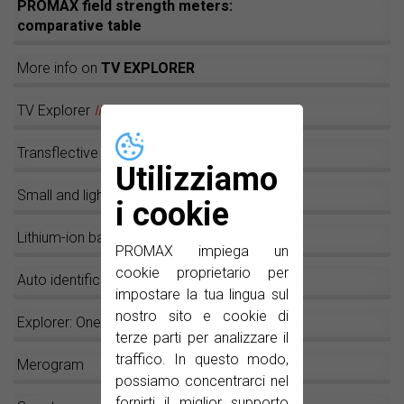
PROMAX field strength meters:
comparative table
More info on
TV EXPLORER
TV Explorer
II
/
II+
Transflective LCD
Utilizziamo
Small and light
i cookie
Lithium-ion batteries
PROMAX impiega un
cookie proprietario per
Auto identification: The magic key!
impostare la tua lingua sul
nostro sito e cookie di
Explorer: One key and go!
terze parti per analizzare il
traffico. In questo modo,
Merogram
possiamo concentrarci nel
fornirti il miglior supporto