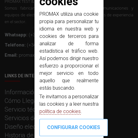
cookies
PROMAX TEST & MEASUREMENT, SLU ©
Somos fabricantes de instrumentación de telecomunicaciones y
PROMAX utiliza una cookie
equipos de electrónica profesional con mas de 50 años de experiencia
propia para personalizar tu
en el sector.
idioma en nuestra web y
Whatsapp:
(+34) 607 26 65 32
cookies de terceros para
analizar de forma
Teléfono:
(+34) 931 847 700
estadística el tráfico web.
Email:
promax@promax.es
Así podemos dirigir nuestro
esfuerzo a proporcionar el
mejor servicio en todo
LINKS DE INTERÉS
aquello que realmente
estás buscando.
Información corporativa
Te invitamos a personalizar
Cómo Llegar
las cookies y a leer nuestra
Servicio técnico
política de cookies
.
Servicios de fabricación
Diseño electrónico e I+D
Historia de PROMAX