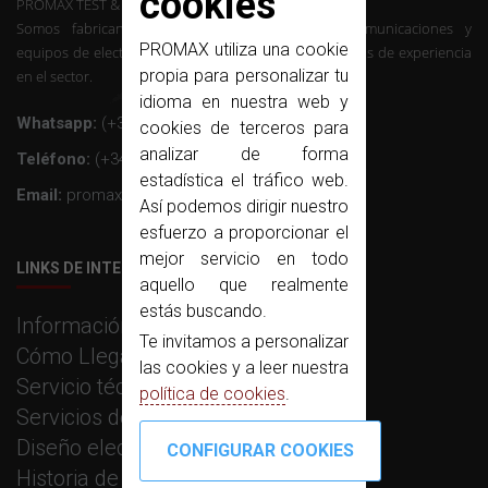
cookies
PROMAX TEST & MEASUREMENT, SLU ©
Somos fabricantes de instrumentación de telecomunicaciones y
PROMAX utiliza una cookie
equipos de electrónica profesional con mas de 50 años de experiencia
propia para personalizar tu
en el sector.
idioma en nuestra web y
Whatsapp:
(+34) 607 26 65 32
cookies de terceros para
analizar de forma
Teléfono:
(+34) 931 847 700
estadística el tráfico web.
Email:
promax@promax.es
Así podemos dirigir nuestro
esfuerzo a proporcionar el
mejor servicio en todo
LINKS DE INTERÉS
aquello que realmente
estás buscando.
Información corporativa
Te invitamos a personalizar
Cómo Llegar
las cookies y a leer nuestra
Servicio técnico
política de cookies
.
Servicios de fabricación
Diseño electrónico e I+D
Historia de PROMAX