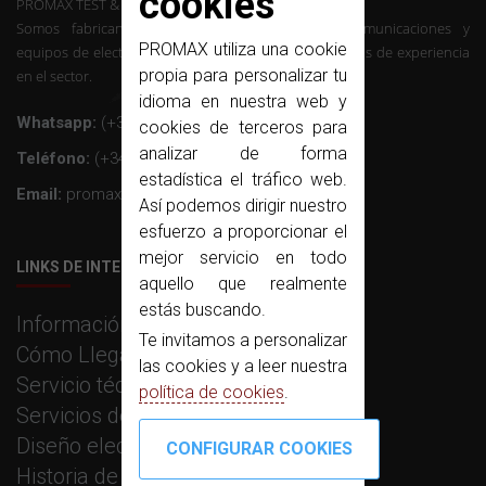
cookies
PROMAX TEST & MEASUREMENT, SLU ©
Somos fabricantes de instrumentación de telecomunicaciones y
PROMAX utiliza una cookie
equipos de electrónica profesional con mas de 50 años de experiencia
propia para personalizar tu
en el sector.
idioma en nuestra web y
Whatsapp:
(+34) 607 26 65 32
cookies de terceros para
analizar de forma
Teléfono:
(+34) 931 847 700
estadística el tráfico web.
Email:
promax@promax.es
Así podemos dirigir nuestro
esfuerzo a proporcionar el
mejor servicio en todo
LINKS DE INTERÉS
aquello que realmente
estás buscando.
Información corporativa
Te invitamos a personalizar
Cómo Llegar
las cookies y a leer nuestra
Servicio técnico
política de cookies
.
Servicios de fabricación
Diseño electrónico e I+D
Historia de PROMAX