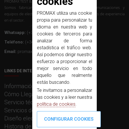
cookies
PROMAX TEST & MEASUREMENT, SLU ©
Somos fabricantes de instrumentación de telecomunicaciones y
PROMAX utiliza una cookie
equipos de electrónica profesional con mas de 50 años de experiencia
propia para personalizar tu
en el sector.
idioma en nuestra web y
Whatsapp:
(+34) 607 26 65 32
cookies de terceros para
analizar de forma
Teléfono:
(+34) 931 847 700
estadística el tráfico web.
Email:
promax@promax.es
Así podemos dirigir nuestro
esfuerzo a proporcionar el
mejor servicio en todo
LINKS DE INTERÉS
aquello que realmente
estás buscando.
Información corporativa
Te invitamos a personalizar
Cómo Llegar
las cookies y a leer nuestra
Servicio técnico
política de cookies
.
Servicios de fabricación
Diseño electrónico e I+D
Historia de PROMAX