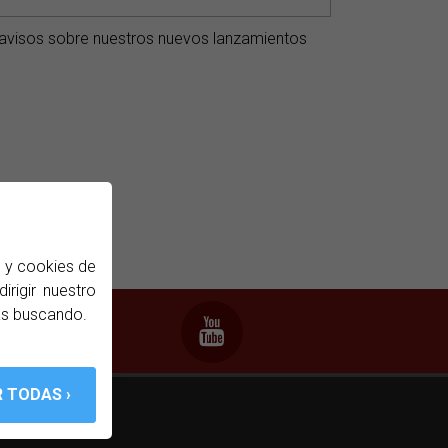
ir avisos sobre nuestros nuevos lanzamientos
b y cookies de
irigir nuestro
ás buscando.