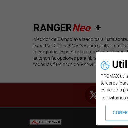
RANGER
Neo
+
Medidor de Campo avanzado para instaladore
expertos. Con
webControl
para control remoto
merograma, espectrograma, más de 4 horas 
autonomía, opciones para fibra óptica y GPS, 
Uti
todas las funciones del RANGER
Neo
Lite.
PROMAX utiliz
terceros para
esfuerzo a pr
Te invitamos 
LINKS D