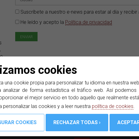
Suscríbete a nuestro e-news para estar al día y recib
He leído y acepto la
Política de privacidad
s
,
de
y
lizamos cookies
a una cookie propia para personalizar tu idioma en nuestra we
 analizar de forma estadística el tráfico web. Así podemos d
oporcionar el mejor servicio en todo aquello que realmente est
a personalizar las cookies y a leer nuestra
política de cookies
.
E INTERÉS
E-NEWS