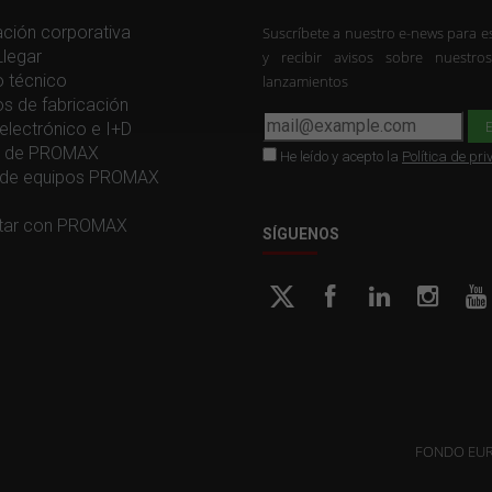
ción corporativa
Suscríbete a nuestro e-news para es
legar
y recibir avisos sobre nuestro
o técnico
lanzamientos
os de fabricación
electrónico e I+D
ia de PROMAX
He leído y acepto la
Política de pr
de equipos PROMAX
tar con PROMAX
SÍGUENOS
FONDO EUR