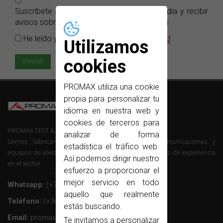
Suscríbete a nuestro e-news para estar al día y recibir
avisos sobre nuestros nuevos lanzamientos
He leído y acepto la
Política de privacidad
Utilizamos
cookies
PROMAX utiliza una cookie
propia para personalizar tu
idioma en nuestra web y
cookies de terceros para
PROMAX TEST & MEASUREMENT, SLU ©
analizar de forma
Somos fabricantes de instrumentación de telecomunicaciones y
estadística el tráfico web.
equipos de electrónica profesional con mas de 50 años de experiencia
Así podemos dirigir nuestro
en el sector.
esfuerzo a proporcionar el
mejor servicio en todo
Whatsapp:
(+34) 607 26 65 32
aquello que realmente
Teléfono:
(+34) 931 847 700
estás buscando.
Email:
promax@promax.es
Te invitamos a personalizar