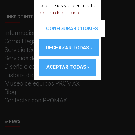
las cookies y a leer nuestra
política de cookies
.
LINKS DE INTERÉS
Información corporativa
Cómo Llegar
Servicio técnico
Servicios de fabricación
Diseño electrónico e I+D
Historia de PROMAX
Museo de equipos PROMAX
Blog
Contactar con PROMAX
E-NEWS