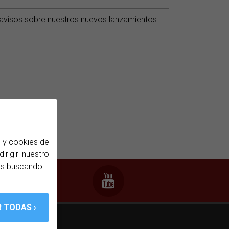
ir avisos sobre nuestros nuevos lanzamientos
b y cookies de
irigir nuestro
ás buscando.