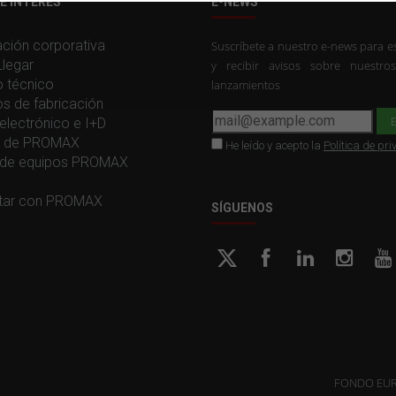
E INTERÉS
E-NEWS
ción corporativa
Suscríbete a nuestro e-news para es
legar
y recibir avisos sobre nuestro
o técnico
lanzamientos
os de fabricación
electrónico e I+D
ia de PROMAX
He leído y acepto la
Política de pr
de equipos PROMAX
tar con PROMAX
SÍGUENOS
FONDO EUR