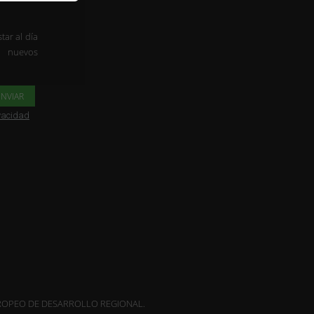
tar al día
s nuevos
ivacidad
OPEO DE DESARROLLO REGIONAL.