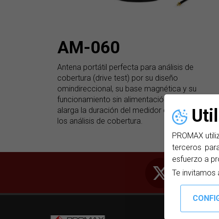
AM-060
Antena portátil perfecta para análisis de
cobertura (drive test) por su diseño
omindireccional, su base magnética y su
funcionamiento sin alimentación externa que
alarga la duración del medidor de campo dura
Uti
los análisis de cobertura.
PROMAX utiliz
terceros para
esfuerzo a pr
Te invitamos 