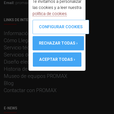
Te invitamos a personalizar
Email:
promax@promax.es
las cookies y a leer nuestra
política de cookies
.
LINKS DE INTERÉS
Información corporativa
Cómo Llegar
Servicio técnico
Servicios de fabricación
Diseño electrónico e I+D
Historia de PROMAX
Museo de equipos PROMAX
Blog
Contactar con PROMAX
E-NEWS