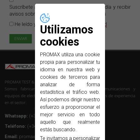
Suscríbete a nuestro e-news para estar al día y recibir
avisos sobre nuestros nuevos lanzamientos
He leído y acepto la
Política de privacidad
Utilizamos
cookies
PROMAX utiliza una cookie
propia para personalizar tu
idioma en nuestra web y
cookies de terceros para
PROMAX TEST & MEASUREMENT, SLU ©
analizar de forma
Somos fabricantes de instrumentación de telecomunicaciones y
estadística el tráfico web.
equipos de electrónica profesional con mas de 50 años de experiencia
Así podemos dirigir nuestro
en el sector.
esfuerzo a proporcionar el
mejor servicio en todo
Whatsapp:
(+34) 607 26 65 32
aquello que realmente
Teléfono:
(+34) 931 847 700
estás buscando.
Email:
promax@promax.es
Te invitamos a personalizar