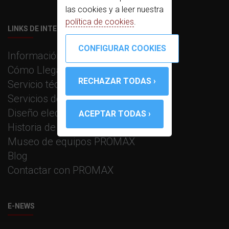
las cookies y a leer nuestra
política de cookies
.
LINKS DE INTERÉS
Información corporativa
Cómo Llegar
Servicio técnico
Servicios de fabricación
Diseño electrónico e I+D
Historia de PROMAX
Museo de equipos PROMAX
Blog
Contactar con PROMAX
E-NEWS