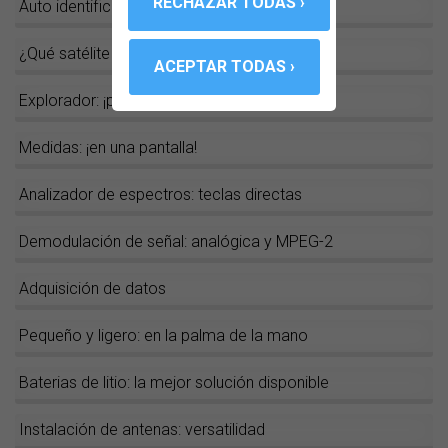
Auto identificación: la tecla mágica
¿Qué satélite es este?
Explorador: ¡pulsar y listo!
Medidas: ¡en una pantalla!
Analizador de espectros: teclas directas
Demodulación de señal: analógica y MPEG-2
Adquisición de datos
Pequeño y ligero: en la palma de la mano
Baterias de litio: la mejor solución disponible
Instalación de antenas: versatilidad