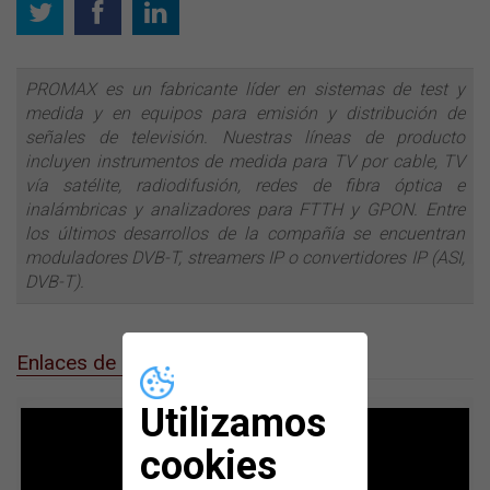
PROMAX es un fabricante líder en sistemas de test y
medida y en equipos para emisión y distribución de
señales de televisión. Nuestras líneas de producto
incluyen instrumentos de medida para TV por cable, TV
vía satélite, radiodifusión, redes de fibra óptica e
inalámbricas y analizadores para FTTH y GPON. Entre
los últimos desarrollos de la compañía se encuentran
moduladores DVB-T, streamers IP o convertidores IP (ASI,
DVB-T).
Enlaces de interés
Utilizamos
cookies