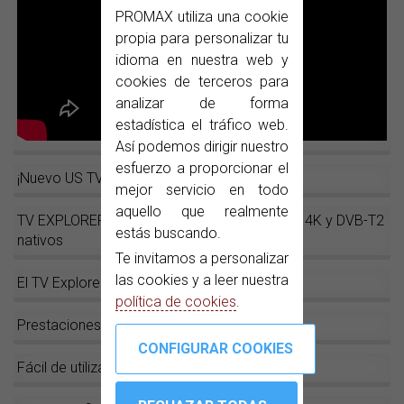
PROMAX utiliza una cookie
propia para personalizar tu
idioma en nuestra web y
cookies de terceros para
analizar de forma
estadística el tráfico web.
Así podemos dirigir nuestro
esfuerzo a proporcionar el
¡Nuevo US TV Explorer
para América!
!
mejor servicio en todo
aquello que realmente
TV EXPLORER NG, el medidor de campo con 4K y DVB-T2
estás buscando.
nativos
Te invitamos a personalizar
las cookies y a leer nuestra
El TV Explorer
política de cookies
.
Prestaciones
Fácil de utilizar: pensando en el usuario