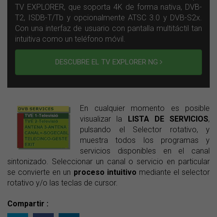
TV EXPLORER, que soporta 4K de forma nativa, DVB-
T2, ISDB-T/Tb y opcionalmente ATSC 3.0 y DVB-S2x.
Con una interfaz de usuario con pantalla multitáctil tan
intuitiva como un teléfono móvil.
DESCUBRE EL TV EXPLORER NG
En cualquier momento es posible
visualizar la
LISTA DE SERVICIOS
,
pulsando el Selector rotativo, y
muestra todos los programas y
servicios disponibles en el canal
sintonizado. Seleccionar un canal o servicio en particular
se convierte en un
proceso intuitivo
mediante el selector
rotativo y/o las teclas de cursor.
Compartir :