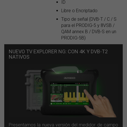
ID
Libre o Encriptado
Tipo de señal (DVB-T / C / S
para el PRODIG-5 y 8VSB /
QAM annex B / DVB-S en un
PRODIG-5B)
NUEVO TV EXPLORER NG: CON 4K Y DVB-T2
NATIVOS
Presentamos la nueva versión del medidor de campo