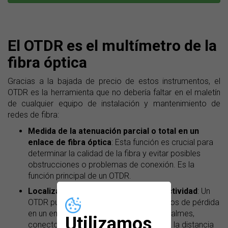
El OTDR es el multímetro de la
fibra óptica
Gracias a la bajada de precio de estos instrumentos, el
OTDR es la herramienta que no debería faltar en el maletín
de cualquier equipo de instalación y mantenimiento de
redes de fibra:
Medida de la atenuación parcial o total en un
enlace de fibra óptica
: Esta función es crucial para
determinar la calidad de la fibra y evitar posibles
obstrucciones o problemas de conexión. Es la
función principal de un OTDR.
Localizar eventos de pérdida y reflectividad
: Un
OTDR puede identificar y localizar eventos de pérdida
en un enlace de fibra óptica, como empalmes,
Utilizamos
conectores y roturas. El equipo muestra la distancia