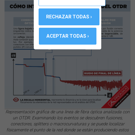
Representación gráfica de una linea de fibra óptica analizada con
un OTDR. Examinando los eventos se descubren fusiones,
conectores, splitters o macrocurvaturas y se puede localizar
físicamente el punto de la red donde se están produciendo estos