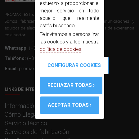
esfuerzo a proporcionar el
mejor servicio en todo
PROMAX TEST & MEASUREMENT, SLU ©
aquello que realmente
Somos fabricantes de instrumentación de telecomunicaciones y
estás buscando.
equipos de electrónica profesional con mas de 50 años de experiencia
Te invitamos a personalizar
en el sector.
las cookies y a leer nuestra
Whatsapp:
(+34) 607 26 65 32
política de cookies
.
Teléfono:
(+34) 931 847 700
Email:
promax@promax.es
LINKS DE INTERÉS
Información corporativa
Cómo Llegar
Servicio técnico
Servicios de fabricación