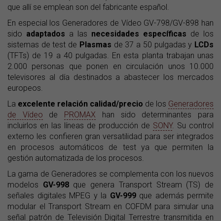
que allí se emplean son del fabricante español.
En especial los Generadores de Vídeo GV-798/GV-898 han
sido
adaptados
a las
necesidades específicas
de los
sistemas de test de
Plasmas
de 37 a 50 pulgadas y
LCDs
(TFTs) de 19 a 40 pulgadas. En esta planta trabajan unas
2.000 personas que ponen en circulación unos 10.000
televisores al día destinados a abastecer los mercados
europeos.
La
excelente relación calidad/precio
de los
Generadores
de Vídeo
de
PROMAX
han sido determinantes para
incluirlos en las líneas de producción de
SONY
. Su control
externo les confieren gran versatilidad para ser integrados
en procesos automáticos de test ya que permiten la
gestión automatizada de los procesos.
La gama de Generadores se complementa con los nuevos
modelos
GV-998
que genera Transport Stream (TS) de
señales digitales MPEG y la
GV-999
que además permite
modular el Transport Stream en COFDM para simular una
señal patrón de Televisión Digital Terrestre transmitida en