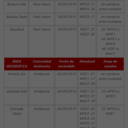
Bizkaia Este
País Vasco
18/09/2019
MPE3: 21
sin cambios
MPE5: 26
entre múltiples
Bizkaia Oeste
País Vasco
18/09/2019
MPE3: 21
sin cambios
entre múltiples
Gipuzkoa
País Vasco
18/09/2019
RGE1: 22
32: MPE5 a
RGE2: 28
MPE1
44: MPE1 a
MPE5
48: RGE1 a
MAUT
ÁREA
Comunidad
Fecha de
Simulcast
Swap de
GEOGRÁFICA
Autónoma
encendido
canales
Almería Sur
Andalucía
30/09/2019
RGE1: 31
sin cambios
MPE1: 27
entre múltiples
MAUT: 30
Granada Este
Andalucía
30/09/2019
RGE1: 22
25: MPE5 a
MPE5: 31
MPE3
MAUT: 43
Granada
Andalucía
30/09/2019
RGE2: 33
22: MPE5 a
Oeste
MPE2: 41
RGE1
MPE3: 25
MPE5: 47