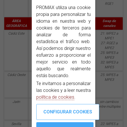
MPE2: 34
RGE1
PROMAX utiliza una cookie
MPE3: 25
MAUT: 38
propia para personalizar tu
idioma en nuestra web y
ÁREA
Comunidad
Fecha de
Simulcast
Swap de
GEOGRÁFICA
Autónoma
encendido
canales
cookies de terceros para
Cádiz Este
Andalucía
1er trimestre
RGE1: 22
21: MPE2 a
analizar de forma
2020
RGE2: 45
MPE1
estadística el tráfico web.
(a
27: RGE2 a
Así podemos dirigir nuestro
determinar)
MPE2
25: MPE5 a
esfuerzo a proporcionar el
MPE3
mejor servicio en todo
32: MPE3 a
MPE5
aquello que realmente
estás buscando.
Cádiz Oeste
Andalucía
1er trimestre
RGE1: 22
25: MPE5 a
2020
MPE1: 21
MPE3
Te invitamos a personalizar
(a
MPE2:39
determinar)
MPE5: 32
las cookies y a leer nuestra
MAUT: 46
política de cookies
.
Jaén
Andalucía
1er trimestre
RGE1: 22
sin cambios
2020
MPE3: 25
entre múltiples
(a
determinar)
Sevilla
Andalucía
1er trimestre
RGE2: 45
22: MPE5 a