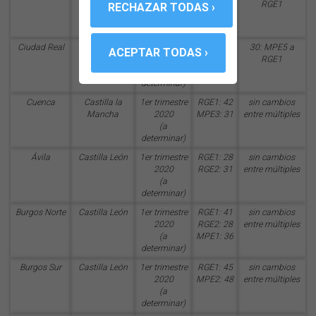
2020
MPE5: 35
RGE1
(a
determinar)
Ciudad Real
Castilla la
1er trimestre
MPE5: 27
30: MPE5 a
Mancha
2020
RGE1
(a
determinar)
Cuenca
Castilla la
1er trimestre
RGE1: 42
sin cambios
Mancha
2020
MPE3: 31
entre múltiples
(a
determinar)
Ávila
Castilla León
1er trimestre
RGE1: 28
sin cambios
2020
RGE2: 31
entre múltiples
(a
determinar)
Burgos Norte
Castilla León
1er trimestre
RGE1: 41
sin cambios
2020
RGE2: 28
entre múltiples
(a
MPE1: 36
determinar)
Burgos Sur
Castilla León
1er trimestre
RGE1: 45
sin cambios
2020
MPE2: 48
entre múltiples
(a
determinar)