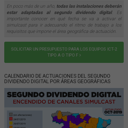
En poco más de un año,
todas las instalaciones deberán
estar adaptadas al segundo dividendo digital
. Es
importante conocer en qué fecha se va a activar el
simulcast para ir adecuando el ritmo de trabajo a los
requisitos que impone el área geográfica de actuación.
SOLICITAR UN PRESUPUESTO PARA LOS EQUIPOS ICT-2
TIPO A O TIPO F
CALENDARIO DE ACTUACIONES DEL SEGUNDO
DIVIDENDO DIGITAL POR ÁREAS GEOGRÁFICAS