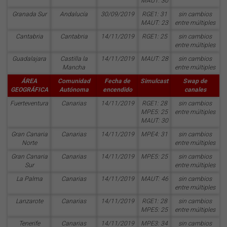
MAUT: 30
Granada Sur
Andalucía
30/09/2019
RGE1: 31
sin cambios
MAUT: 23
entre múltiples
Cantabria
Cantabria
14/11/2019
RGE1: 25
sin cambios
entre múltiples
Guadalajara
Castilla la
14/11/2019
MAUT: 28
sin cambios
Mancha
entre múltiples
ÁREA
Comunidad
Fecha de
Simulcast
Swap de
GEOGRÁFICA
Autónoma
encendido
canales
Fuerteventura
Canarias
14/11/2019
RGE1: 28
sin cambios
MPE5: 25
entre múltiples
MAUT: 30
Gran Canaria
Canarias
14/11/2019
MPE4: 31
sin cambios
Norte
entre múltiples
Gran Canaria
Canarias
14/11/2019
MPE5: 25
sin cambios
Sur
entre múltiples
La Palma
Canarias
14/11/2019
MAUT: 46
sin cambios
entre múltiples
Lanzarote
Canarias
14/11/2019
RGE1: 28
sin cambios
MPE5: 25
entre múltiples
Tenerife
Canarias
14/11/2019
MPE3: 34
sin cambios