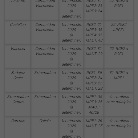
Alicante
Comunidad
1er trimestre
RGE2: 31
22: RGE2 a
Valenciana
2020
MPE2: 23
RGE1
(a
MPE3: 24
determinar)
Castellón
Comunidad
1er trimestre
RGE2: 21
22: RGE2
Valenciana
2020
MPE3: 38
aRGE1
(a
MPE4: 35
determinar)
MAUT: 48
Valencia
Comunidad
1er trimestre
RGE2: 31
22: RGE2 a
Valenciana
2020
MAUT: 29
RGE1
(a
determinar)
Badajoz
Extremadura
1er trimestre
RGE1: 36
31: RGE1 a
Oeste
2020
MPE2: 24
MPE1
(a
MPE3: 25
determinar)
MAUT: 28
Extremadura
Extremadura
1er trimestre
MPE1: 35
sin cambios
Centro
2020
MPE3: 25
entre múltiples
(a
MAUT:
determinar)
46/28
Ourense
Galicia
1er trimestre
MPE1: 26
sin cambios
2020
MAUT: 25
entre múltiples
(a
determinar)