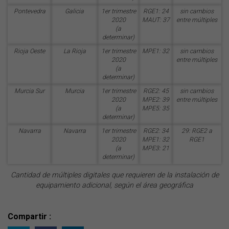
Pontevedra
Galicia
1er trimestre
RGE1: 24
sin cambios
2020
MAUT: 37
entre múltiples
(a
determinar)
Rioja Oeste
La Rioja
1er trimestre
MPE1: 32
sin cambios
2020
entre múltiples
(a
determinar)
Murcia Sur
Murcia
1er trimestre
RGE2: 45
sin cambios
2020
MPE2: 39
entre múltiples
(a
MPE5: 35
determinar)
Navarra
Navarra
1er trimestre
RGE2: 34
29: RGE2 a
2020
MPE1: 32
RGE1
(a
MPE3: 21
determinar)
Cantidad de múltiples digitales que requieren de la instalación de
equipamiento adicional, según el área geográfica
Compartir :