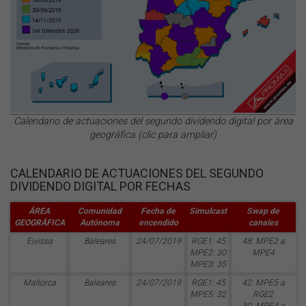
Calendario de actuaciones del segundo dividendo digital por área
geográfica (clic para ampliar)
CALENDARIO DE ACTUACIONES DEL SEGUNDO
DIVIDENDO DIGITAL POR FECHAS
ÁREA
Comunidad
Fecha de
Simulcast
Swap de
GEOGRÁFICA
Autónoma
encendido
canales
Eivissa
Baleares
24/07/2019
RGE1: 45
48: MPE2 a
MPE2: 30
MPE4
MPE3: 35
Mallorca
Baleares
24/07/2019
RGE1: 45
42: MPE5 a
MPE5: 32
RGE2