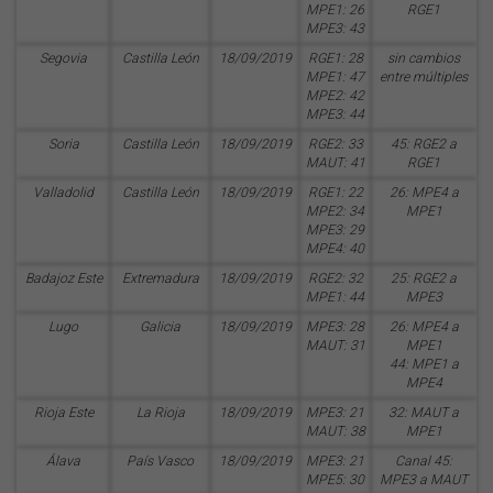
MPE1: 26
RGE1
MPE3: 43
Segovia
Castilla León
18/09/2019
RGE1: 28
sin cambios
MPE1: 47
entre múltiples
MPE2: 42
MPE3: 44
Soria
Castilla León
18/09/2019
RGE2: 33
45: RGE2 a
MAUT: 41
RGE1
Valladolid
Castilla León
18/09/2019
RGE1: 22
26: MPE4 a
MPE2: 34
MPE1
MPE3: 29
MPE4: 40
Badajoz Este
Extremadura
18/09/2019
RGE2: 32
25: RGE2 a
MPE1: 44
MPE3
Lugo
Galicia
18/09/2019
MPE3: 28
26: MPE4 a
MAUT: 31
MPE1
44: MPE1 a
MPE4
Rioja Este
La Rioja
18/09/2019
MPE3: 21
32: MAUT a
MAUT: 38
MPE1
Álava
País Vasco
18/09/2019
MPE3: 21
Canal 45:
MPE5: 30
MPE3 a MAUT