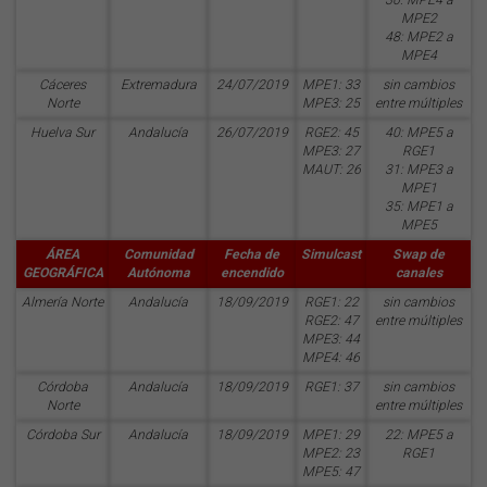
30: MPE4 a
MPE2
48: MPE2 a
MPE4
Cáceres
Extremadura
24/07/2019
MPE1: 33
sin cambios
Norte
MPE3: 25
entre múltiples
Huelva Sur
Andalucía
26/07/2019
RGE2: 45
40: MPE5 a
MPE3: 27
RGE1
MAUT: 26
31: MPE3 a
MPE1
35: MPE1 a
MPE5
ÁREA
Comunidad
Fecha de
Simulcast
Swap de
GEOGRÁFICA
Autónoma
encendido
canales
Almería Norte
Andalucía
18/09/2019
RGE1: 22
sin cambios
RGE2: 47
entre múltiples
MPE3: 44
MPE4: 46
Córdoba
Andalucía
18/09/2019
RGE1: 37
sin cambios
Norte
entre múltiples
Córdoba Sur
Andalucía
18/09/2019
MPE1: 29
22: MPE5 a
MPE2: 23
RGE1
MPE5: 47