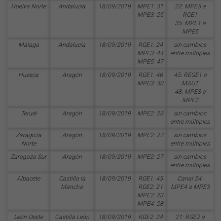
Huelva Norte
Andalucía
18/09/2019
MPE1: 31
22: MPE5 a
MPE3: 25
RGE1
35: MPE1 a
MPE5
Málaga
Andalucía
18/09/2019
RGE1: 24
sin cambios
MPE3: 44
entre múltiples
MPE5: 47
Huesca
Aragón
18/09/2019
RGE1: 46
45: REGE1 a
MPE3: 30
MAUT
48: MPE3·a
MPE2
Teruel
Aragón
18/09/2019
MPE2: 23
sin cambios
entre múltiples
Zaragoza
Aragón
18/09/2019
MPE2: 27
sin cambios
Norte
entre múltiples
Zaragoza Sur
Aragón
18/09/2019
MPE2: 27
sin cambios
entre múltiples
Albacete
Castilla la
18/09/2019
RGE1: 45
Canal 24:
Mancha
RGE2: 21
MPE4 a MPE3
MPE2: 23
MPE4: 28
León Oeste
Castilla León
18/09/2019
RGE2: 24
21: RGE2 a