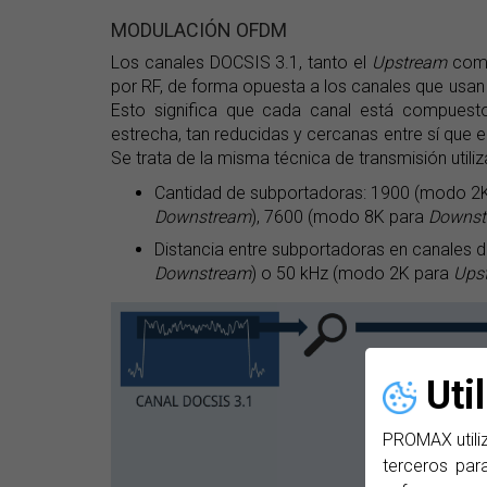
MODULACIÓN OFDM
Los canales DOCSIS 3.1, tanto el
Upstream
com
por RF, de forma opuesta a los canales que usa
Esto significa que cada canal está compuest
estrecha, tan reducidas y cercanas entre sí que 
Se trata de la misma técnica de transmisión uti
Cantidad de subportadoras: 1900 (modo 2
Downstream
), 7600 (modo 8K para
Downst
Distancia entre subportadoras en canales
Downstream
) o 50 kHz (modo 2K para
Ups
Uti
PROMAX utiliz
terceros para