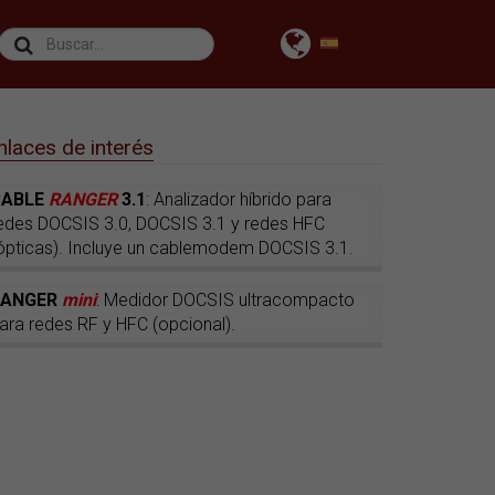
nlaces de interés
CABLE
RANGER
3.1
: Analizador híbrido para
edes DOCSIS 3.0, DOCSIS 3.1 y redes HFC
ópticas). Incluye un cablemodem DOCSIS 3.1.
RANGER
mini
: Medidor DOCSIS ultracompacto
ara redes RF y HFC (opcional).