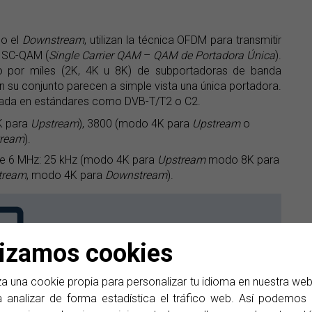
o el
Downstream
, utilizan la técnica OFDM para transmitir
n SC-QAM (
Single Carrier QAM
–
QAM de Portadora Única
).
o por miles (2K, 4K u 8K) de subportadoras de banda
en su conjunto parecen a simple vista una única portadora.
lizada en estándares como DVB-T/T2 o C2.
K para
Upstream
), 3800 (modo 4K para
Upstream
o
ream
).
 de 6 MHz: 25 kHz (modo 4K para
Upstream
modo 8K para
tream
, modo 4K para
Downstream
).
lizamos cookies
a una cookie propia para personalizar tu idioma en nuestra we
 analizar de forma estadística el tráfico web. Así podemos d