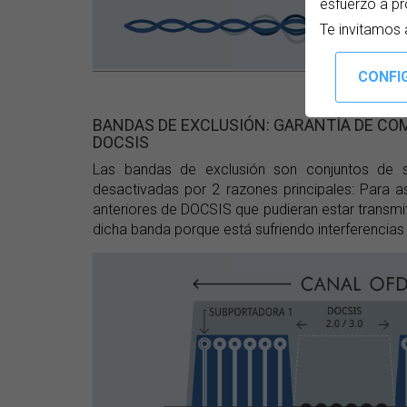
esfuerzo a pr
Te invitamos 
Mod
BANDAS DE EXCLUSIÓN: GARANTÍA DE CO
DOCSIS
Las bandas de exclusión son conjuntos de 
desactivadas por 2 razones principales: Para a
anteriores de DOCSIS que pudieran estar transmit
dicha banda porque está sufriendo interferencias 