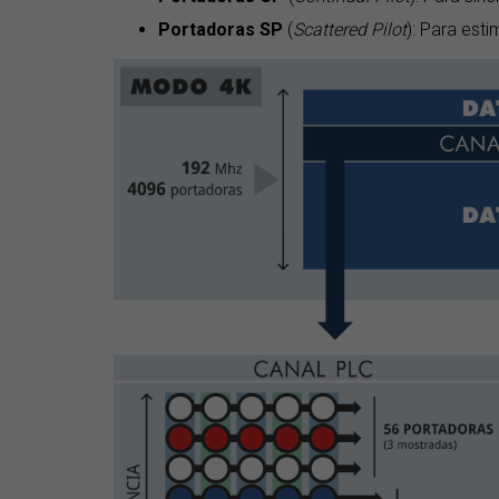
Portadoras SP
(
Scattered Pilot
): Para esti