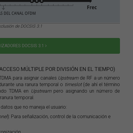
clusión de DOCSIS 3.1
IZADORES DOCSIS 3.1
 ACCESO MÚLTIPLE POR DIVISIÓN EN EL TIEMPO)
 TDMA para asignar canales
Upstream
de RF a un número
durante una ranura temporal o
timeslot
(de ahí el término
usando TDMA en
Upstream
pero asignando un número de
ranura temporal.
 datos que no maneja el usuario:
nnel
): Para señalización, control de la comunicación e
cronización.