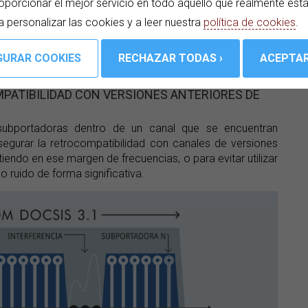
oporcionar el mejor servicio en todo aquello que realmente est
a personalizar las cookies y a leer nuestra
política de cookies
.
ulación OFDM
MPATIBILIDAD CON VERSIONES ANTERIORES DE
subportadoras dentro de un canal que se encuentran
segurar la retrocompatibilidad con canales de versiones
iendo en ese margen de frecuencias, o para evitar utilizar
o ruido de forma significativa.