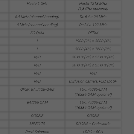
Hasta 1 GHz
Hasta 1218 MHz
(1,8 GHz opcional)
6,4 MHz (channel bonding)
De 6,4 a 96 MHz
6 MHz (channel bonding)
De 24 a 192 MHz
SC-QAM
OFDM
1
1900 (2K) o 3800 (4K)
1
3800 (4K) o 7600 (8K)
N/D
50 kHz (2K) o 25 kHz (4K)
N/D
50 kHz (4K) o 25 kHz (8K)
N/D
N/D
N/D
Exclusion carriers, PLC, CP, SP
QPSK, 8/.../128-QAM
16/.../4096-QAM
(16384-QAM opcional)
64/256 QAM
16/.../4096-QAM
(16384-QAM opcional)
DOCSIS
DOCSIS
MPEG-TS
DOCSIS + Codewords
Reed-Solomon
LDPC + BCH