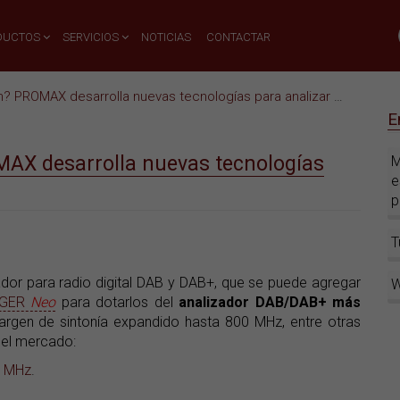
DUCTOS
SERVICIOS
NOTICIAS
CONTACTAR
 PROMAX desarrolla nuevas tecnologías para analizar DAB y DAB+
E
OMAX desarrolla nuevas tecnologías
M
e
p
T
r para radio digital DAB y DAB+, que se puede agregar
W
NGER
Neo
para dotarlos del
analizador DAB/DAB+ más
margen de sintonía expandido hasta 800 MHz, entre otras
del mercado:
0 MHz
.