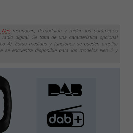
R
Neo
reconocen, demodulan y miden los parámetros
adio digital. Se trata de una característica opcional
Neo 4). Estas medidas y funciones se pueden ampliar
e se encuentra disponible para los modelos Neo 2 y