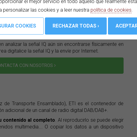
oporcionar el mejor servicio en todo aquello que realmente est
a personalizar las cookies y a leer nuestra
política de cookies
.
un canal DAB recibido por RF
n analizar la señal IQ aún sin encontrarse físicamente en
a digitalice la señal IQ y la envíe por Internet.
CONTACTA CON NOSOTROS
az de Transporte Ensamblado), ETI es el contenedor de
ón adicional de un canal de radio digital DAB/DAB+.
u contenido al completo
. Al reproducirlo se puede elegir
enidos multimedia…. O copiar los datos a un dispositivo