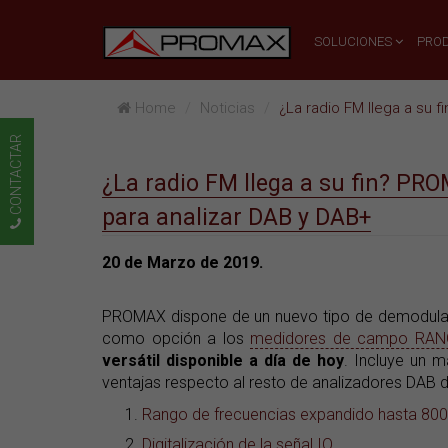
SOLUCIONES
PRO
Home
Noticias
¿La radio FM llega a su fin?
CONTACTAR
¿La radio FM llega a su fin? PR
para analizar DAB y DAB+
20 de Marzo de 2019.
PROMAX dispone de un nuevo tipo de demodulado
como opción a los
medidores de campo RA
versátil disponible a día de hoy
. Incluye un 
ventajas respecto al resto de analizadores DAB 
Rango de frecuencias expandido hasta 80
Digitalización de la señal IQ
.