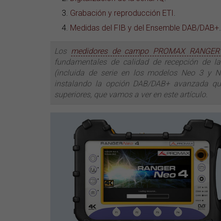
Grabación y reproducción ETI
.
Medidas del FIB y del Ensemble DAB/DAB+
.
Los
medidores de campo PROMAX RANGE
fundamentales de calidad de recepción de la r
(incluida de serie en los modelos Neo 3 y 
instalando la opción DAB/DAB+ avanzada qu
superiores, que vamos a ver en este artículo.