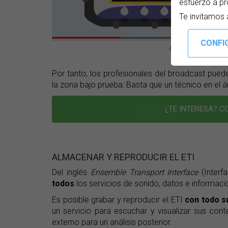
esfuerzo a pr
Te invitamos 
Digitalización de 
Por tanto, los profesionales del broadcast puede
la zona bajo prueba: Basta que un técnico en el áre
¿TE INTERESA? 
ALMACENAR Y REPRODUCIR EL ETI
Del inglés
Ensemble Transport Interface
(Interf
todos
los servicios de sonido, datos e informaci
Es posible grabar y reproducir el ETI
con todo s
un servicio para escuchar y visualizar sus cont
externo para un análisis posterior.