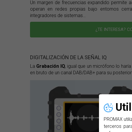
Un margen de frecuencias expandido permite as
operan en redes propias bajo entornos cerra
integradores de sistemas…
¿TE INTERESA? 
DIGITALIZACIÓN DE LA SEÑAL IQ
La
Grabación IQ
, igual que un micrófono lo harí
en bruto de un canal DAB/DAB+ para su posterior 
Uti
PROMAX utiliz
terceros para