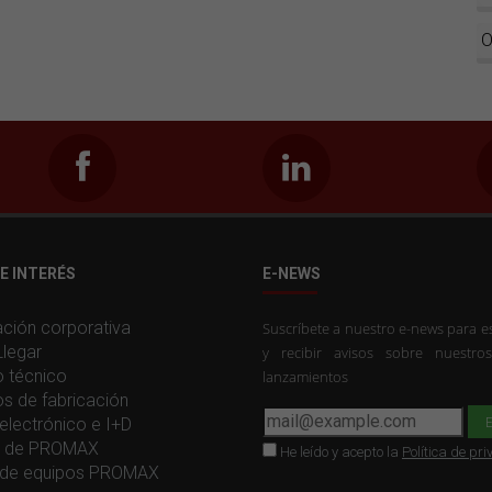
O
E INTERÉS
E-NEWS
ción corporativa
Suscríbete a nuestro e-news para es
legar
y recibir avisos sobre nuestro
o técnico
lanzamientos
os de fabricación
electrónico e I+D
ia de PROMAX
He leído y acepto la
Política de pr
de equipos PROMAX