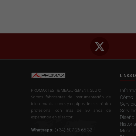
LINKS D
PROMAX TEST & MEASUREMENT, SLU ©
Informa
Somos fabricantes de instrumentación de
Cómo L
telecomunicaciones y equipos de electrónica
Servici
profesional con mas de 50 años de
Servici
experiencia en el sector.
Diseño 
Histor
Whatsapp:
(+34) 607 26 65 32
Museo 