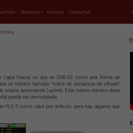
DUCTOS
SERVICIOS
NOTICIAS
CONTACTAR
ambling
E
de Capa Física) se usa en DVB-S2 como una forma de
iliza un número llamado “índice de secuencia de cifrado”
de enlace ascendente (
uplink
). Este mismo número debe
señal pueda ser demodulada.
izan PLS 0 como valor por defecto, pero hay algunos que
E