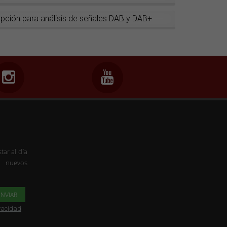
pción para análisis de señales DAB y DAB+
tar al día
s nuevos
ivacidad