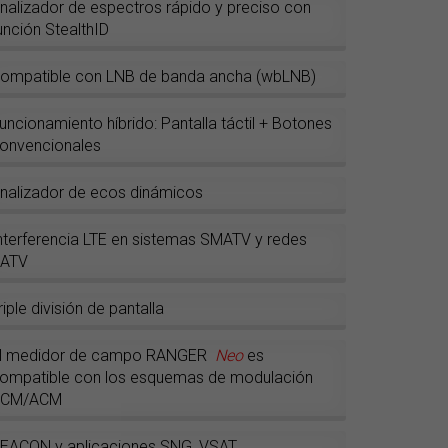
nalizador de espectros rápido y preciso con
unción StealthID
ompatible con LNB de banda ancha (wbLNB)
uncionamiento híbrido: Pantalla táctil + Botones
onvencionales
nalizador de ecos dinámicos
nterferencia LTE en sistemas SMATV y redes
ATV
riple división de pantalla
l medidor de campo RANGER
Neo
es
ompatible con los esquemas de modulación
VCM/ACM
EACON y aplicaciones SNG, VSAT