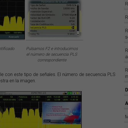
s
tificado
Pulsamos F2 e introducimos
el número de secuencia PLS
a
correspondiente
e con este tipo de señales. El número de secuencia PLS
m
stra en la imagen.
D
A
M