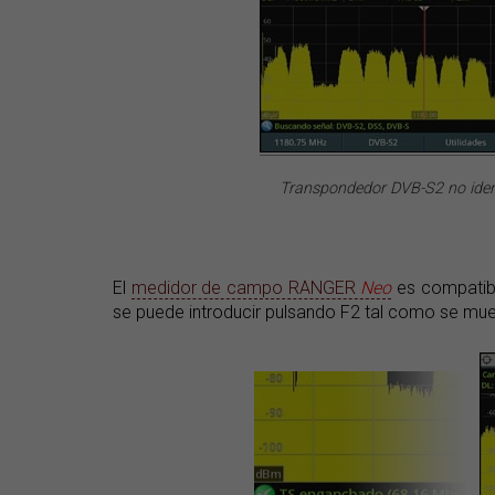
Transpondedor DVB-S2 no iden
El
medidor de campo RANGER
Neo
es compatibl
se puede introducir pulsando F2 tal como se mue