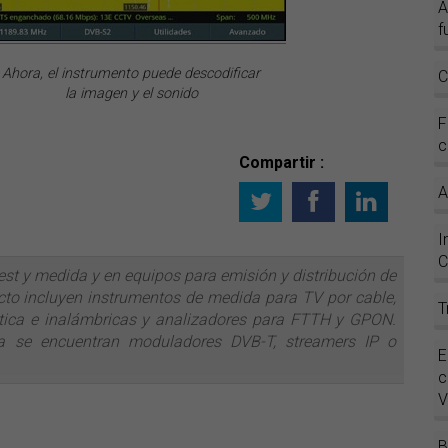
A
f
Ahora, el instrumento puede descodificar
C
la imagen y el sonido
F
c
Compartir :
A
I
C
est y medida y en equipos para emisión y distribución de
ucto incluyen instrumentos de medida para TV por cable,
T
 óptica e inalámbricas y analizadores para FTTH y GPON.
ía se encuentran moduladores DVB-T, streamers IP o
E
c
B