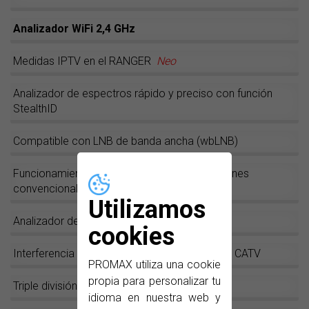
Analizador WiFi 2,4 GHz
Medidas IPTV en el RANGER
Neo
Analizador de espectros rápido y preciso con función
StealthID
Compatible con LNB de banda ancha (wbLNB)
Funcionamiento híbrido: Pantalla táctil + Botones
convencionales
Utilizamos
Analizador de ecos dinámicos
cookies
Interferencia LTE en sistemas SMATV y redes CATV
PROMAX utiliza una cookie
propia para personalizar tu
Triple división de pantalla
idioma en nuestra web y