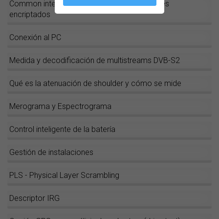
Common interface: Decodificación de canales
encriptados
Conexión al PC
Medida y decodificación de multistreams DVB-S2
Qué es la atenuación de shoulder y cómo se mide
Merograma y Espectrograma
Control inteligente de la batería
Gestión de instalaciones
PLS - Physical Layer Scrambling
Descriptor IRG