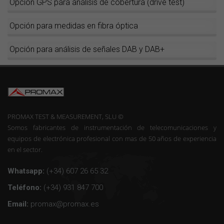
Opción GPS para análisis de cobertura (drive test)
Opción para medidas en fibra óptica
Opción para análisis de señales DAB y DAB+
PROMAX TEST & MEASUREMENT, SLU ©
Somos fabricantes de instrumentación de telecomunicaciones y
equipos de electrónica profesional con mas de 50 años de experiencia
en el sector.
Whatsapp:
(+34) 607 26 65 32
Teléfono:
(+34) 931 847 700
Email:
promax@promax.es