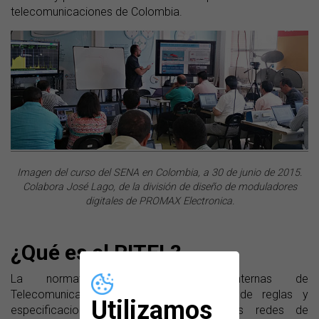
telecomunicaciones de Colombia.
Imagen del curso del SENA en Colombia, a 30 de junio de 2015.
Colabora José Lago, de la división de diseño de moduladores
digitales de PROMAX Electronica.
¿Qué es el RITEL?
La normativa RITEL (Redes Internas de
Telecomunicaciones) reúne un conjunto de reglas y
Utilizamos
especificaciones que deben cumplir las redes de