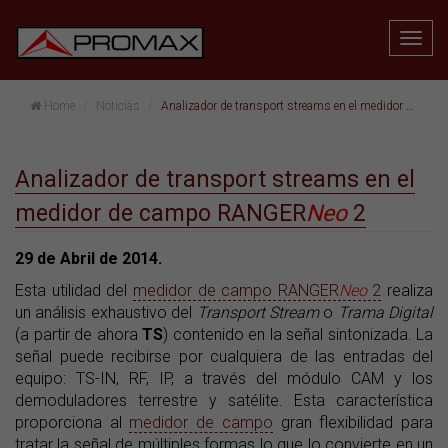
Home
Noticias
Analizador de transport streams en el medidor de campo RANGER
Analizador de transport streams en el
medidor de campo RANGER
Neo
2
29 de Abril de 2014.
Esta utilidad del
medidor de campo RANGER
Neo
2
realiza
un análisis exhaustivo del
Transport Stream
o
Trama Digital
(a partir de ahora
TS
) contenido en la señal sintonizada. La
señal puede recibirse por cualquiera de las entradas del
equipo: TS-IN, RF, IP, a través del módulo CAM y los
demoduladores terrestre y satélite. Esta característica
proporciona al
medidor de campo
gran flexibilidad para
tratar la señal de múltiples formas lo que lo convierte en un