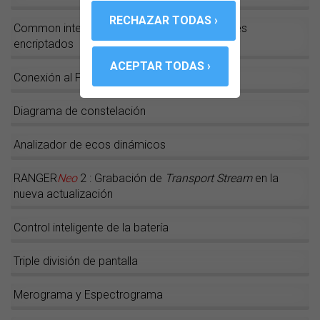
Common interface: Decodificación de canales
encriptados
Conexión al PC
Diagrama de constelación
Analizador de ecos dinámicos
RANGER
Neo
2 : Grabación de
Transport Stream
en la
nueva actualización
Control inteligente de la batería
Triple división de pantalla
Merograma y Espectrograma