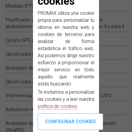
cookies
Medidas IPTV en el RANGER
Neo
2
PROMAX utiliza una cookie
Planificador automático de tareas, o como los
propia para personalizar tu
analizadores RANGER Neo pueden trabajar por ti y para ti
idioma en nuestra web y
cookies de terceros para
Opción GPS para análisis de cobertura
analizar de forma
estadística el tráfico web.
Opción para medidas en fibra óptica
Así podemos dirigir nuestro
esfuerzo a proporcionar el
Analizador de Transport Stream
mejor servicio en todo
aquello que realmente
Opción para análisis de señales DAB y DAB+
estás buscando.
Te invitamos a personalizar
Interferencia LTE en sistemas SMATV y redes CATV
las cookies y a leer nuestra
política de cookies
.
Adquisición de datos (
datalogger
)
Analizador de espectros rápido y preciso con función
StealthID