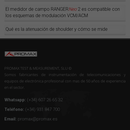
El medidor de campo RANGER
Neo
2 es compatible con
los esquemas de modulación VCM/ACM
Qué es la atenuación de shoulder y cómo se mide
PROMAX TEST & MEASUREMENT, SLU ©
Somos fabricantes de instrumentación de telecomunicaciones y
equipos de electrónica profesional con mas de 50 años de experiencia
en el sector.
Whatsapp:
(+34) 607 26 65 32
Teléfono:
(+34) 931 847 700
Email:
promax@promax.es