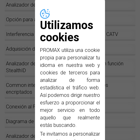
Analizador de Transport Stream
Opción para análisis de señales DAB y DAB+
Utilizamos
cookies
Interferencia LTE en sistemas SMATV y redes CATV
Adquisición de datos (
datalogger
)
PROMAX utiliza una cookie
propia para personalizar tu
Analizador de espectros rápido y preciso con función
idioma en nuestra web y
StealthID
cookies de terceros para
analizar de forma
Common interface: Decodificación de canales
estadística el tráfico web.
encriptados
Así podemos dirigir nuestro
esfuerzo a proporcionar el
Conexión al PC
mejor servicio en todo
aquello que realmente
Diagrama de constelación
estás buscando.
Te invitamos a personalizar
Analizador de ecos dinámicos