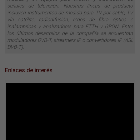
señales de televisión. Nuestras líneas de producto
incluyen instrumentos de medida para TV por cable, TV
vía satélite, radiodifusión, redes de fibra óptica e
inalámbricas y analizadores para FTTH y GPON. Entre
los últimos desarrollos de la compañía se encuentran
moduladores DVB-T, streamers IP o convertidores IP (ASI,
DVB-T).
Enlaces de interés