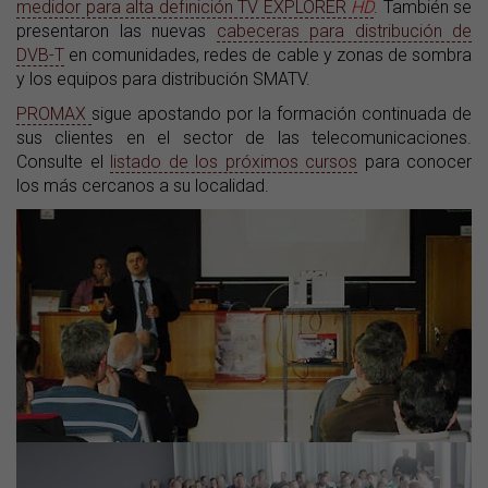
medidor para alta definición TV EXPLORER
HD
. También se
presentaron las nuevas
cabeceras para distribución de
DVB-T
en comunidades, redes de cable y zonas de sombra
y los equipos para distribución SMATV.
PROMAX
sigue apostando por la formación continuada de
sus clientes en el sector de las telecomunicaciones.
Consulte el
listado de los próximos cursos
para conocer
los más cercanos a su localidad.