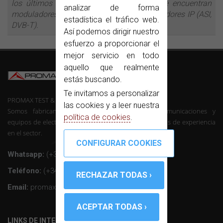
los últimos desarrollos de la compañía se encuentran
analizar de forma
moduladores DVB-T, streamers IP o convertidores IP (ASI,
estadística el tráfico web.
DVB-T).
Así podemos dirigir nuestro
esfuerzo a proporcionar el
mejor servicio en todo
aquello que realmente
estás buscando.
Te invitamos a personalizar
PROMAX TEST & MEASUREMENT, SLU ©
las cookies y a leer nuestra
Somos fabricantes de instrumentación de telecomunicaciones y
política de cookies
.
equipos de electrónica profesional con mas de 50 años de experiencia
en el sector.
Whatsapp:
(+34) 607 26 65 32
Teléfono:
(+34) 931 847 700
Email:
promax@promax.es
LINKS DE INTERÉS