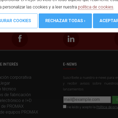
ía se encuentran moduladores DVB-T, streamers IP o
a personalizar las cookies y a leer nuestra
política de cookies
.
E INTERÉS
E-NEWS
ción corporativa
Suscríbete a nuestro e-news para es
legar
y recibir avisos sobre nuestro
o técnico
lanzamientos
os de fabricación
electrónico e I+D
ia de PROMAX
He leído y acepto la
Política de pr
de equipos PROMAX