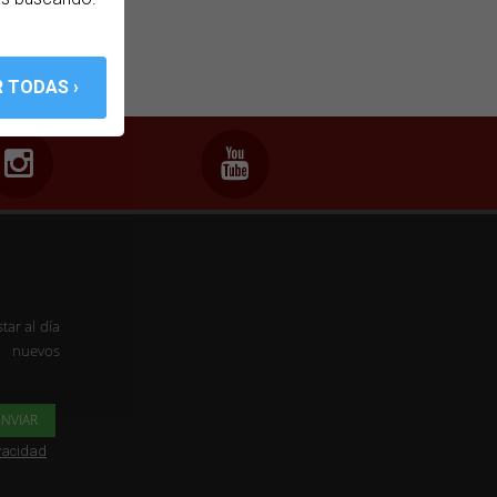
tar al día
s nuevos
ivacidad