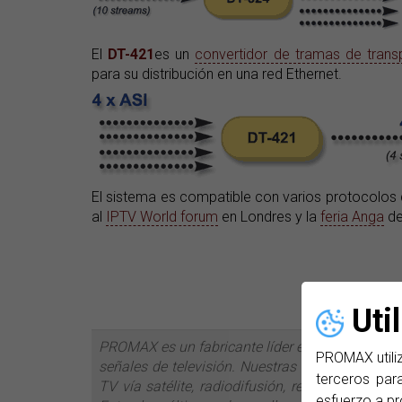
El
DT-421
es un
convertidor de tramas de trans
para su distribución en una red Ethernet.
El sistema es compatible con varios protocolos
al
IPTV World forum
en Londres y la
feria Anga
de
Uti
PROMAX es un fabricante líder en sistemas de t
PROMAX utiliz
señales de televisión. Nuestras líneas de prod
terceros para
TV vía satélite, radiodifusión, redes de fibra
esfuerzo a pr