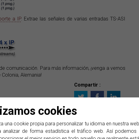
porte a IP
. Extrae las señales de varias entradas TS-ASI
 de comunicación. Para más información, ¡venga a vernos
 Colonia, Alemania!
Compartir :
lizamos cookies
est y medida y en equipos para emisión y distribución de
a una cookie propia para personalizar tu idioma en nuestra we
ucto incluyen instrumentos de medida para TV por cable,
 analizar de forma estadística el tráfico web. Así podemos d
 óptica e inalámbricas y analizadores para FTTH y GPON.
oporcionar el mejor servicio en todo aquello que realmente est