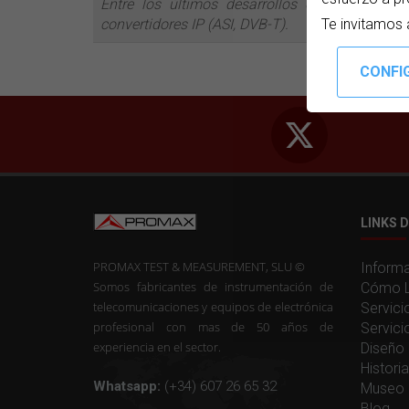
Entre los últimos desarrollos de la compañ
convertidores IP (ASI, DVB-T).
Te invitamos 
LINKS D
PROMAX TEST & MEASUREMENT, SLU ©
Informa
Somos fabricantes de instrumentación de
Cómo L
telecomunicaciones y equipos de electrónica
Servici
profesional con mas de 50 años de
Servici
experiencia en el sector.
Diseño 
Histor
Whatsapp:
(+34) 607 26 65 32
Museo 
Blog