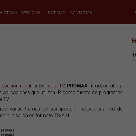
DUCTOS
SERVICIOS
NOTICIAS
CONTACTAR
E
D
tribución modular Digital to TV
,
PROMAX
introduce ahora
 aplicaciones que utilizan IP como fuente de programas
e TV.
rae varias tramas de transporte IP desde una red de
ga a la salida en formato TS-ASI.