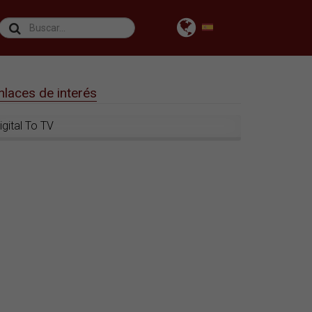
nlaces de interés
igital To TV