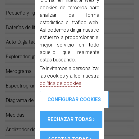
idioma en nuestra web y
cookies de terceros para
Pequeño y ligero
analizar de forma
estadística el tráfico web.
Baterías de litio
Así podemos dirigir nuestro
esfuerzo a proporcionar el
AutoID: ¡la tecla mágica!
mejor servicio en todo
aquello que realmente
Explorador: ¡pulsar y listo!
estás buscando.
Te invitamos a personalizar
Merograma
las cookies y a leer nuestra
política de cookies
.
Espectrograma
Diagrama de constelación
Medidas
Analizador de espectros