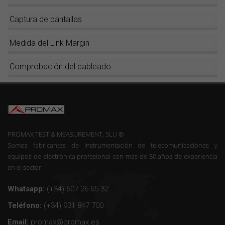
Captura de pantallas
Medida del Link Margin
Comprobación del cableado
PROMAX TEST & MEASUREMENT, SLU ©
Somos fabricantes de instrumentación de telecomunicaciones y
equipos de electrónica profesional con mas de 50 años de experiencia
en el sector.
Whatsapp:
(+34) 607 26 65 32
Teléfono:
(+34) 931 847 700
Email:
promax@promax.es