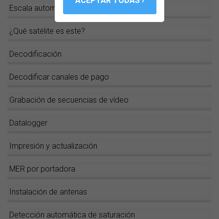
Escala automatica del espectro
¿Qué satélite es este?
Decodificación
Decodificar canales de pago
Grabación de secuencias de vídeo
Datalogger
Impresión y actualización
MER por portadora
Instalación de antenas
Detección automática de saturación