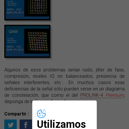
Algunos de esos problemas serían ruido, jitter de fase,
compresión, niveles IQ no balanceados, presencia de
señales interferentes, etc... En muchos casos esas
deficiencias de la señal sólo pueden verse en un diagrama
de constelación, que como el del
PROLINK-4
Premium
,
disponga de la función “zoom”.
Compartir :
Utilizamos