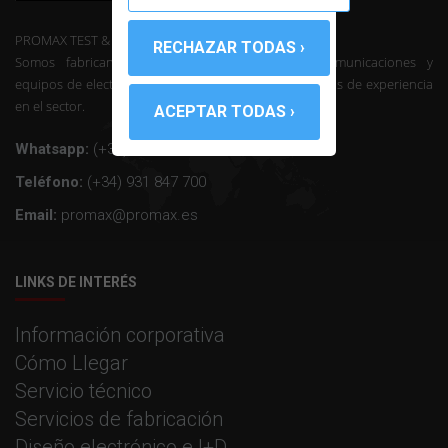
PROMAX TEST & MEASUREMENT, SLU ©
Somos fabricantes de instrumentación de telecomunicaciones y
equipos de electrónica profesional con mas de 50 años de experiencia
en el sector.
Whatsapp:
(+34) 607 26 65 32
Teléfono:
(+34) 931 847 700
Email:
promax@promax.es
LINKS DE INTERÉS
Información corporativa
Cómo Llegar
Servicio técnico
Servicios de fabricación
Diseño electrónico e I+D