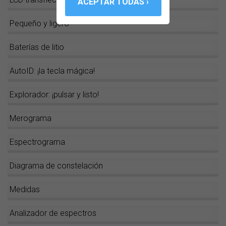
Pequeño y ligero
Baterías de litio
AutoID: ¡la tecla mágica!
Explorador: ¡pulsar y listo!
Merograma
Espectrograma
Diagrama de constelación
Medidas
Analizador de espectros