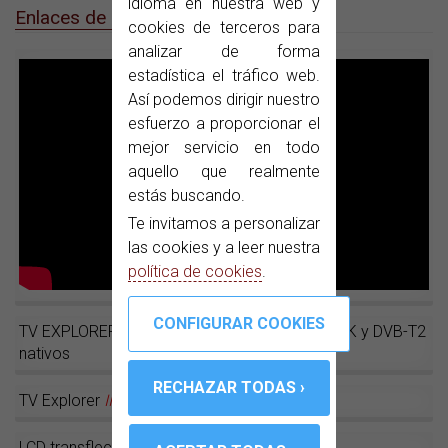
idioma en nuestra web y
Enlaces de interés
cookies de terceros para
analizar de forma
estadística el tráfico web.
Así podemos dirigir nuestro
esfuerzo a proporcionar el
mejor servicio en todo
aquello que realmente
estás buscando.
Te invitamos a personalizar
las cookies y a leer nuestra
política de cookies
.
TV EXPLORER NG, el medidor de campo con 4K y DVB-T2
nativos
TV Explorer
II
/
II+
LCD transflectivo