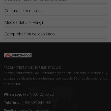
Captura de pantallas
Medida del Link Margin
Comprobación del cableado
PROMAX TEST & MEASUREMENT, SLU ©
Somos fabricantes de instrumentación de telecomunicaciones y
equipos de electrónica profesional con mas de 50 años de experiencia
en el sector.
Whatsapp:
(+34) 607 26 65 32
Teléfono:
(+34) 931 847 700
Email:
promax@promax.es