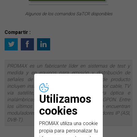
Algunos de los comandos SaTCR disponibles
Compartir :
PROMAX es un fabricante líder en sistemas de test y
medida y en equipos para emisión y distribución de
señales de televisión. Nuestras líneas de producto
incluyen instrumentos de medida para TV por cable, TV
vía satélite, radiodifusión, redes de fibra óptica e
Utilizamos
inalámbricas y analizadores para FTTH y GPON. Entre
los últimos desarrollos de la compañía se encuentran
cookies
moduladores DVB-T, streamers IP o convertidores IP (ASI,
DVB-T).
PROMAX utiliza una cookie
propia para personalizar tu