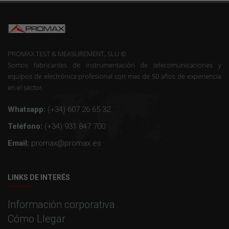
PROMAX TEST & MEASUREMENT, SLU ©
Somos fabricantes de instrumentación de telecomunicaciones y
equipos de electrónica profesional con mas de 50 años de experiencia
en el sector.
Whatsapp:
(+34) 607 26 65 32
Teléfono:
(+34) 931 847 700
Email:
promax@promax.es
LINKS DE INTERÉS
Información corporativa
Cómo Llegar