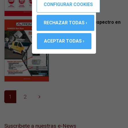
Analizadores de espectro en
rack
Marzo 2019
(872 KB)
1
2
Suscribete a nuestras e-News