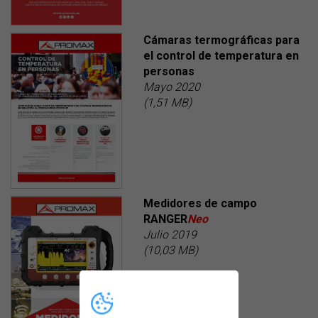
Cámaras termográficas para
el control de temperatura en
personas
Mayo 2020
(1,51 MB)
Medidores de campo
RANGER
Neo
Julio 2019
(10,03 MB)