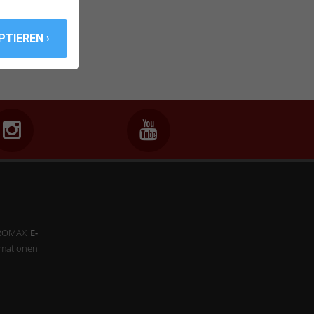
 PROMAX
E-
mationen