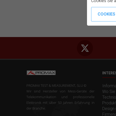
Cookies Sie 
INTERE
PROMAX TEST & MEASUREMENT, SLU ©
Inform
Wir sind Hersteller von Mess-Geräte der
Wo Sie 
Telekommunikation und professionelle
Technis
Elektronik mit über 50 Jahren Erfahrung in
Produkt
der Branche.
Design 
Firmen