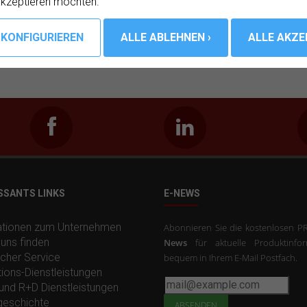
akzeptieren möchten.
SSANTS LINKS
E-NEWS
ationen zum Unternehmen
Abonnieren Sie die kostenlosen
uns finden
News
für aktuelle Produktinfor
cher Service
bequem in Ihrem E-Mail Postfach.
ions-Dienstleistungen
und R+D Dienstleistungen
geschichte