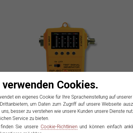
 verwenden Cookies.
RP-080
RP
Pilottongenerator
Si
det ein eigenes Cookie für Ihre Spracheinstellung auf unsere
Drittanbietern, um Daten zum Zugriff auf unsere Webseite ausz
SAT-
Erzeugt bis zu 4 unabhängige Pilotträger mit
Sig
 uns, besser zu verstehen wie unsere Kunden unsere Dienste nut
tion
wählbarem Pegel.
ve
chen Service zu bieten.
SM
 finden Sie unsere
Cookie-Richtlinien
und können einfach ankl