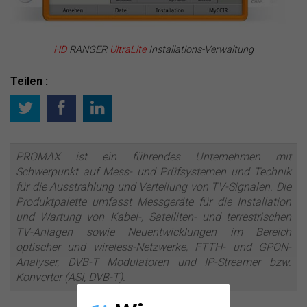
HD
RANGER
UltraLite
Installations-Verwaltung
Teilen :
PROMAX ist ein führendes Unternehmen mit
Schwerpunkt auf Mess- und Prüfsystemen und Technik
für die Ausstrahlung und Verteilung von TV-Signalen. Die
Produktpalette umfasst Messgeräte für die Installation
und Wartung von Kabel-, Satelliten- und terrestrischen
TV-Anlagen sowie Neuentwicklungen im Bereich
optischer und wireless-Netzwerke, FTTH- und GPON-
Analyser, DVB-T Modulatoren und IP-Streamer bzw.
Konverter (ASI, DVB-T).