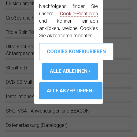
für sich arbeiten
Nachfolgend finden Sie
unsere
Cookie-Richtlinien
Großes und helles Display
und können einfach
anklicken, welche Cookies
Triple Split Display
Sie akzeptieren möchten.
Ultra Fast Spektrumanalyser (90 ms
Abtastgeschwindigkeit)
Stealth-ID
DVB-S2 Multistream messen und decodieren
Installations-Verwaltung
SNG, VSAT Anwendungen und BEACON
Datenerfassung (Datalogger)