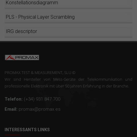
Konstellationsdiagramm
PLS - Physical Layer Scrambling
IRG descriptor
PROMAX TEST & MEASUREMENT, SLU ©
Wir sind Hersteller von Mess-Geräte der Telekommunikation und
professionelle Elektronik mit über 50 Jahren Erfahrung in der Branche.
Telefon:
(+34) 931 847 700
Email:
promax@promax.es
INTERESSANTS LINKS