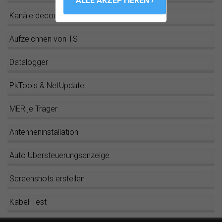
Kanäle decodieren
Aufzeichnen von TS
Datalogger
PkTools & NetUpdate
MER je Träger
Antenneninstallation
Auto Übersteuerungsanzeige
Screenshots erstellen
Kabel-Test