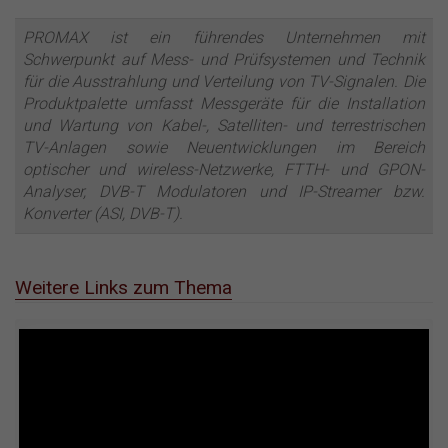
PROMAX ist ein führendes Unternehmen mit
Schwerpunkt auf Mess- und Prüfsystemen und Technik
für die Ausstrahlung und Verteilung von TV-Signalen. Die
Produktpalette umfasst Messgeräte für die Installation
und Wartung von Kabel-, Satelliten- und terrestrischen
TV-Anlagen sowie Neuentwicklungen im Bereich
optischer und wireless-Netzwerke, FTTH- und GPON-
Analyser, DVB-T Modulatoren und IP-Streamer bzw.
Konverter (ASI, DVB-T).
Weitere Links zum Thema