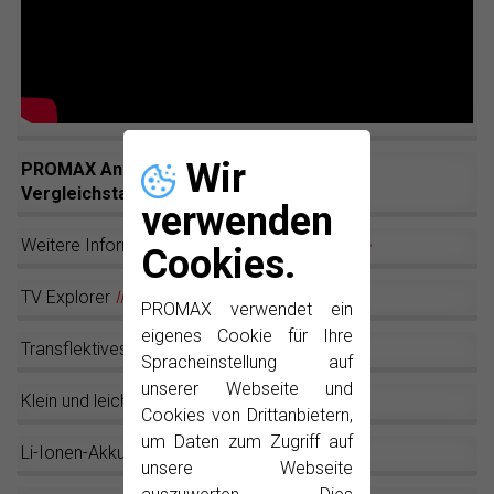
Wir
PROMAX Antennenmessgeräte:
Vergleichstabelle
verwenden
Weitere Informationen zu
TV Explorer
II
/
II+
Cookies.
TV Explorer
II
/
II+
PROMAX verwendet ein
eigenes Cookie für Ihre
Transflektives LCD
Spracheinstellung auf
unserer Webseite und
Klein und leicht
Cookies von Drittanbietern,
um Daten zum Zugriff auf
Li-Ionen-Akkus
unsere Webseite