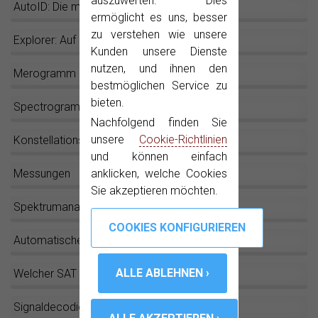
auszuwerten. Dies
AutoID: Die magische Taste!
ermöglicht es uns, besser
zu verstehen wie unsere
Explorer: Auf Knopfdruck geht’s los!
Kunden unsere Dienste
nutzen, und ihnen den
Merogramm
bestmöglichen Service zu
bieten.
Spectrogramm
Nachfolgend finden Sie
unsere
Cookie-Richtlinien
Konstellationsdiagramm
und können einfach
Messungen
anklicken, welche Cookies
Sie akzeptieren möchten.
Spektrumanalyser
Automatische Abschwächerwahl
Welcher SAT ist das?
Signaldecodierung