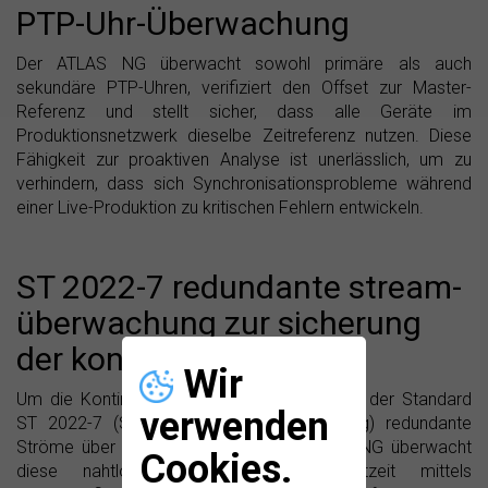
PTP-Uhr-Überwachung
Der ATLAS NG überwacht sowohl primäre als auch
sekundäre PTP-Uhren, verifiziert den Offset zur Master-
Referenz und stellt sicher, dass alle Geräte im
Produktionsnetzwerk dieselbe Zeitreferenz nutzen. Diese
Fähigkeit zur proaktiven Analyse ist unerlässlich, um zu
verhindern, dass sich Synchronisationsprobleme während
einer Live-Produktion zu kritischen Fehlern entwickeln.
ST 2022-7 redundante stream-
überwachung zur sicherung
der kontinuität
Wir
Um die Kontinuität zu gewährleisten, sendet der Standard
verwenden
ST 2022-7 (Seamless Protection Switching) redundante
Ströme über getrennte Routen; der ATLAS NG überwacht
Cookies.
diese nahtlose Umschaltung in Echtzeit mittels