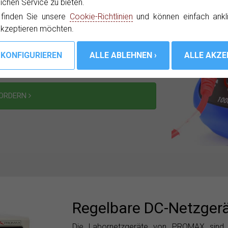
chen Service zu bieten.
gszentren als auch in Servicezentren oder
 finden Sie unsere
Cookie-Richtlinien
und können einfach ankl
ultimeter sind True-RMS-fähig und bieten
akzeptieren möchten.
Das Sortiment umfasst Geräte, die mit
 Präzisionsmultimeter, die sich sowohl an
FORDERN
Regelbare DC-Netzger
Die Labornetzgeräte von PROMAX sind in