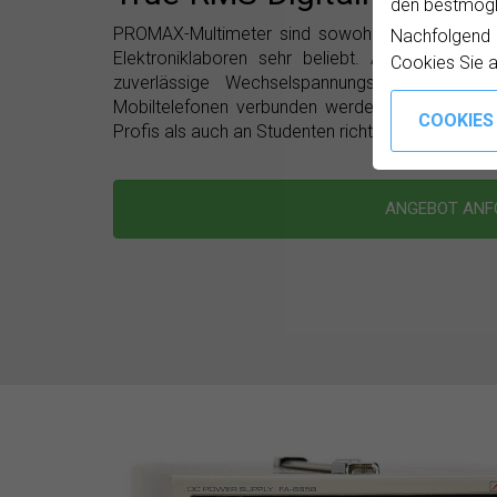
den bestmögli
PROMAX-Multimeter sind sowohl in Berufsbildun
Nachfolgend
Elektroniklaboren sehr beliebt. Alle PROMAX-M
Cookies Sie 
zuverlässige Wechselspannungsmessungen. 
Mobiltelefonen verbunden werden können, sowie
Profis als auch an Studenten richten.
ANGEBOT AN