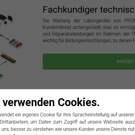
Fachkundiger technisc
Die Wartung der Laborgeräte von PROM
Kundendienst sichergestellt, was es ermögl
und Reparaturleistungen im Rahmen der P
wichtig für Bildungseinrichtungen, zu dene
ANGEBO
 verwenden Cookies.
det ein eigenes Cookie für Ihre Spracheinstellung auf unsere
Drittanbietern, um Daten zum Zugriff auf unsere Webseite ausz
 uns, besser zu verstehen wie unsere Kunden unsere Dienste nut
er