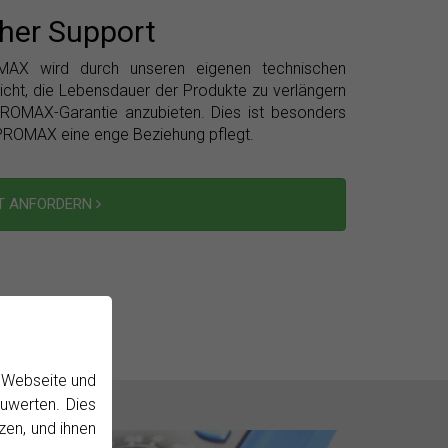
her Support
AX wird durch unseren eigenen technischen
icht, die Lebensdauer der Produkte zu verlängern
ROMAX-Garantie anzubieten. Dies ist besonders
n PROMAX eine enge Beziehung pflegt.
T ANFORDERN
r Webseite und
uwerten. Dies
zen, und ihnen