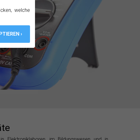
icken, welche
äte
 Elektroniklaboren, im Bildungswesen und in