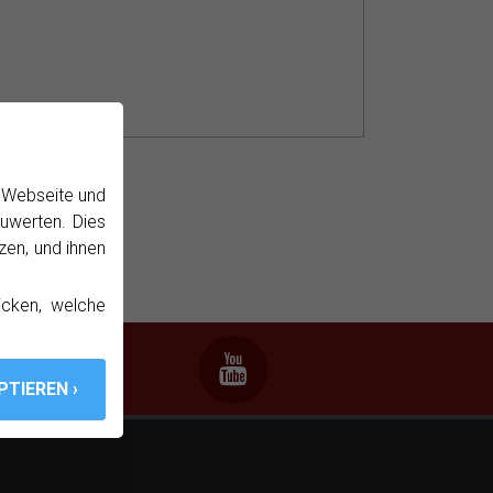
Postfach.
r Webseite und
uwerten. Dies
zen, und ihnen
icken, welche