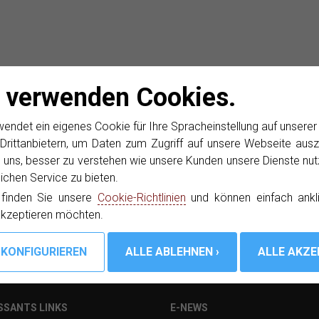
 verwenden Cookies.
News
für aktuelle Produktinformationen bequem in Ihrem E-Mail 
det ein eigenes Cookie für Ihre Spracheinstellung auf unsere
hutzerklärung
Drittanbietern, um Daten zum Zugriff auf unsere Webseite ausz
 uns, besser zu verstehen wie unsere Kunden unsere Dienste nut
chen Service zu bieten.
 finden Sie unsere
Cookie-Richtlinien
und können einfach ankl
akzeptieren möchten.
SSANTS LINKS
E-NEWS