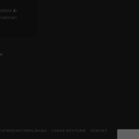
 PROMAX
E-
mationen
ie
DATENSCHUTZERKLÄRUNG
COOKIE-RICHTLINIE
KONTAKT