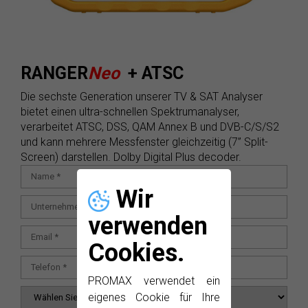
RANGER
Neo
+ ATSC
Die sechste Generation unserer TV & SAT Analyser
bietet einen ultra-schnellen Spektrumanalyser,
verarbeitet ATSC, DSS, QAM Annex B und DVB-C/S/S2
und kann mehrere Messfenster gleichzeitig (7” Split-
Screen) darstellen. Dolby Digital Plus decoder.
Wir
verwenden
Cookies.
PROMAX verwendet ein
eigenes Cookie für Ihre