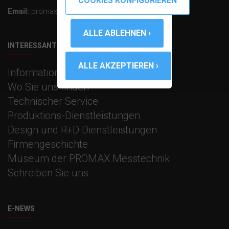
Email:
promax@promax.es
INTERESSANTS LINKS
Informationen zum Unternehmen
Wo Sie uns finden
Technischer Service
Produktions-Dienstleistungen
Design und R+D Dienstleistungen
Firmengeschichte
Museum der PROMAX Messtechnik
Schreiben Sie uns
E-NEWS