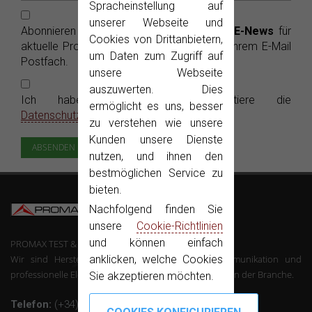
Spracheinstellung auf
unserer Webseite und
Abonnieren Sie die kostenlosen PROMAX
E-News
für
Cookies von Drittanbietern,
aktuelle Produktinformationen bequem in Ihrem E-Mail
um Daten zum Zugriff auf
Postfach.
unsere Webseite
auszuwerten. Dies
Ich habe gelesen und akzeptiere die
ermöglicht es uns, besser
Datenschutzerklärung
zu verstehen wie unsere
Kunden unsere Dienste
nutzen, und ihnen den
bestmöglichen Service zu
bieten.
Nachfolgend finden Sie
unsere
Cookie-Richtlinien
und können einfach
PROMAX TEST & MEASUREMENT, SLU ©
Wir sind Hersteller von Mess-Geräte der Telekommunikation und
anklicken, welche Cookies
professionelle Elektronik mit über 50 Jahren Erfahrung in der Branche.
Sie akzeptieren möchten.
Telefon:
(+34) 931 847 700